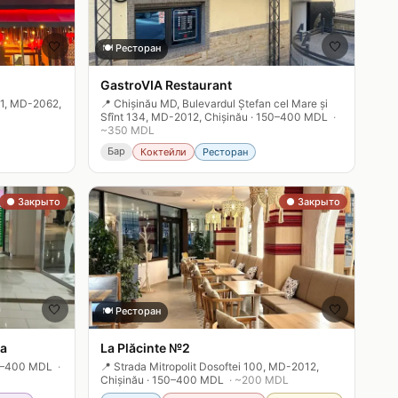
🤍
🤍
🍽️
Ресторан
GastroVIA Restaurant
31, MD-2062,
📍
Chișinău MD, Bulevardul Ștefan cel Mare și
Sfînt 134, MD-2012, Chișinău
·
150–400 MDL
·
~
350
MDL
Бар
Коктейли
Ресторан
● Закрыто
● Закрыто
🤍
🤍
🍽️
Ресторан
va
La Plăcinte №2
0–400 MDL
·
📍
Strada Mitropolit Dosoftei 100, MD-2012,
Chișinău
·
150–400 MDL
· ~
200
MDL