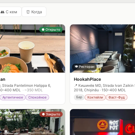
👥
С кем
⏰
Когда
● Открыто
🤍
🍽️
Ресторан
an
HookahPlace
Strada Pantelimon Halippa 6,
📍
Кишинёв MD, Strada Ivan Zaikin 
50–400 MDL
· ~
350
MDL
2018, Chișinău
·
150–400 MDL
Бар
Аутентичное
Спокойное
Коктейли
Фаст-Фуд
● Закрыто