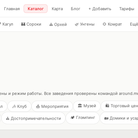
Главная
Каталог
Карта
Блог
+ Добавить
Тарифы

Кагул
🏰
Сороки
🌿
Унгены
🌻
Комрат
Ещ
⛪
Орхей
ены и режим работы. Все заведения проверены командой around.m
🏛️
Музей
🛍️
Торговый це
ал
🎶
Клуб
🎪
Мероприятия
🏕️
Глэмпинг
🏡
Домики и уса
⛪
Достопримечательности