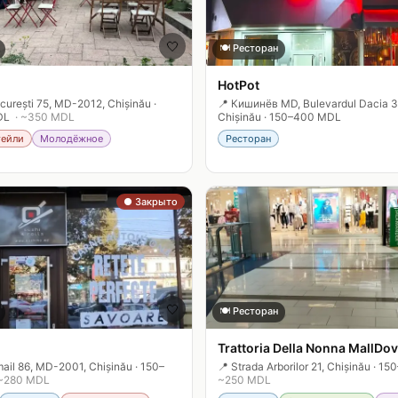
🤍
🍽️
Ресторан
HotPot
curești 75, MD-2012, Chișinău
·
📍
Кишинёв MD, Bulevardul Dacia 
DL
· ~
350
MDL
Chișinău
·
150–400 MDL
тейли
Молодёжное
Ресторан
● Закрыто
🤍
🍽️
Ресторан
Trattoria Della Nonna MallDo
mail 86, MD-2001, Chișinău
·
150–
📍
Strada Arborilor 21, Chișinău
·
15
~
280
MDL
~
250
MDL