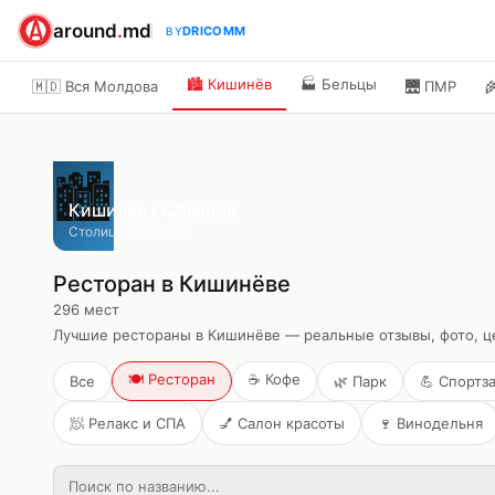
around
.
md
DRICOMM
BY
🏙️
Кишинёв
🏭
Бельцы
🇲🇩 Вся Молдова
🌉
ПМР

🏙️
Кишинёв / Chișinău
Столица Молдовы
Ресторан в Кишинёве
296
мест
Лучшие рестораны в Кишинёве — реальные отзывы, фото, ц
🍽️
Ресторан
☕
Кофе
Все
🌿
Парк
💪
Спортз
🧖
Релакс и СПА
💅
Салон красоты
🍷
Винодельня