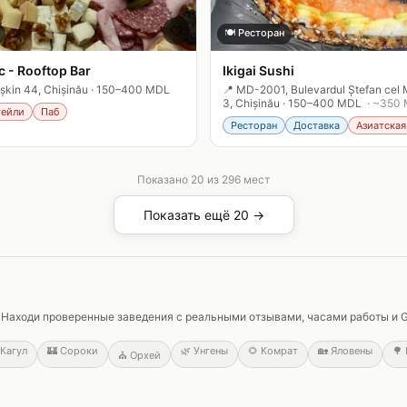
🤍
🍽️
Ресторан
c - Rooftop Bar
Ikigai Sushi
șkin 44, Chișinău
·
150–400 MDL
📍
MD-2001, Bulevardul Ștefan cel M
3, Chișinău
·
150–400 MDL
· ~
350
тейли
Паб
Ресторан
Доставка
Азиатская
Показано
20
из
296
мест
Показать ещё 20 →
м. Находи проверенные заведения с реальными отзывами, часами работы и 
Кагул
🏰
Сороки
🌿
Унгены
🌻
Комрат
🏡
Яловены
🌳
⛪
Орхей