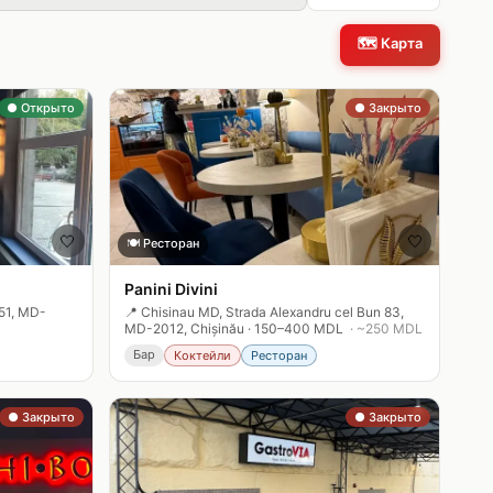
🗺️
Карта
● Открыто
● Закрыто
🤍
🤍
🍽️
Ресторан
Panini Divini
51, MD-
📍
Chisinau MD, Strada Alexandru cel Bun 83,
MD-2012, Chișinău
·
150–400 MDL
· ~
250
MDL
Бар
Коктейли
Ресторан
● Закрыто
● Закрыто