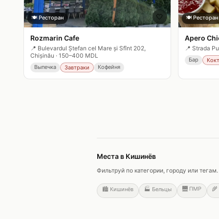
🤍
🍽️
Ресторан
🍽️
Ресторан
Rozmarin Cafe
Apero Chi
📍
Bulevardul Ștefan cel Mare și Sfînt 202,
📍
Strada Pu
Chișinău
·
150–400 MDL
Бар
Кок
Выпечка
Кофейня
Завтраки
Места в Кишинёв
Фильтруй по категории, городу или тега
🌉
ПМР
🌾
🏙️
Кишинёв
🏭
Бельцы