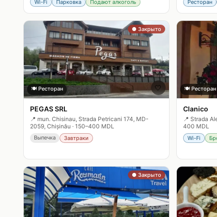
Wi-Fi
Парковка
Подают алкоголь
Ресторан
● Закрыто
🤍
🍽️
Ресторан
🍽️
Ресторан
PEGAS SRL
Clanico
📍
mun. Chisinau, Strada Petricani 174, MD-
📍
Strada Al
2059, Chișinău
·
150–400 MDL
400 MDL
Выпечка
Завтраки
Wi-Fi
Бр
● Закрыто