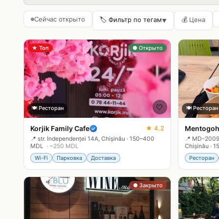
Сейчас открыто
🏷️ Фильтр по тегам
💰
Цена
▼
★
Топ
● Открыто
🤍
🍽️
Ресторан
🍽️
Ресторан
Korjik Family Cafe
★
4.2
Mentogoh
📍
str. Independenței 14A, Chișinău
·
150–400
📍
MD-2009, 
MDL
· ~
250
MDL
Chișinău
·
1
Wi-Fi
Парковка
Доставка
Ресторан
● Закрыто