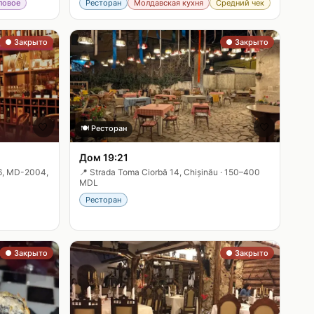
ловое
Ресторан
Молдавская кухня
Средний чек
● Закрыто
● Закрыто
🤍
🤍
🍽️
Ресторан
Дом 19:21
36, MD-2004,
📍
Strada Toma Ciorbă 14, Chișinău
·
150–400
MDL
Ресторан
● Закрыто
● Закрыто