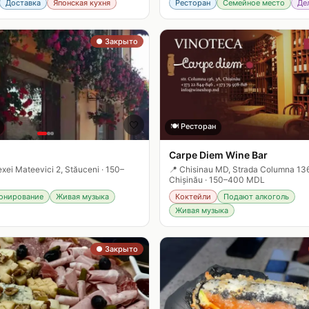
Доставка
Японская кухня
Ресторан
Семейное место
Де
● Закрыто
🤍
🍽️
Ресторан
Carpe Diem Wine Bar
exei Mateevici 2, Stăuceni
·
150–
📍
Chisinau MD, Strada Columna 1
Chișinău
·
150–400 MDL
онирование
Живая музыка
Коктейли
Подают алкоголь
Живая музыка
● Закрыто