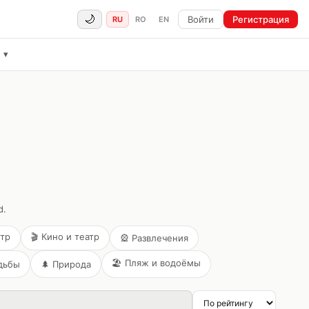
🌙
Войти
Регистрация
RU
RO
EN
ё
▾
d.
нтр
🎬
Кино и театр
🎡
Развлечения
🏖️
Пляж и водоёмы
дьбы
🌲
Природа