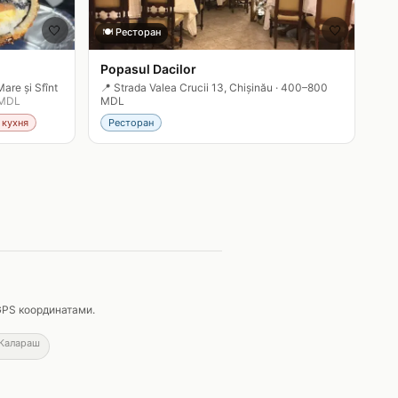
🤍
🤍
🍽️
Ресторан
Popasul Dacilor
are și Sfînt
📍
Strada Valea Crucii 13, Chișinău
·
400–800
MDL
MDL
 кухня
Ресторан
GPS координатами.
Калараш