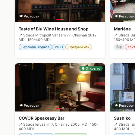
🤍
🍽️
Ресторан
🍽️
Ресторан
Taste of Blu Wine House and Shop
Marlène
📍
Strada Mitropolit Varlaam 77, Chisinau 2012,
📍
Strada Bu
MD
·
150–400 MDL
150–400 M
Бар
Веранда/Терраса
Wi-Fi
Средний чек
Кок
● Открыто
🤍
🍽️
Ресторан
🍽️
Ресторан
COVOR Speakeasy Bar
Sushiko
📍
Strada Ierusalim 7, Chisinau 2005, MD
·
150–
📍
Strada Is
400 MDL
400 MDL
· 