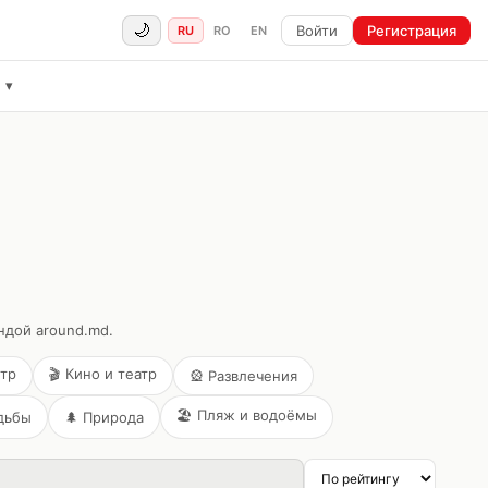
🌙
Войти
Регистрация
RU
RO
EN
ё
▾
ндой around.md.
нтр
🎬
Кино и театр
🎡
Развлечения
🏖️
Пляж и водоёмы
дьбы
🌲
Природа