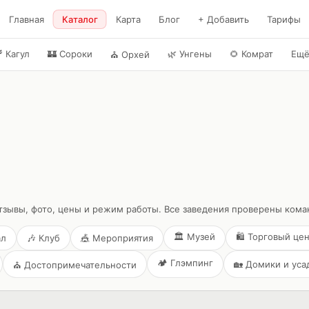
Главная
Каталог
Карта
Блог
+ Добавить
Тарифы

Кагул
🏰
Сороки
🌿
Унгены
🌻
Комрат
Ещ
⛪
Орхей
зывы, фото, цены и режим работы. Все заведения проверены кома
🏛️
Музей
🛍️
Торговый це
ал
🎶
Клуб
🎪
Мероприятия
🏕️
Глэмпинг
🏡
Домики и уса
⛪
Достопримечательности