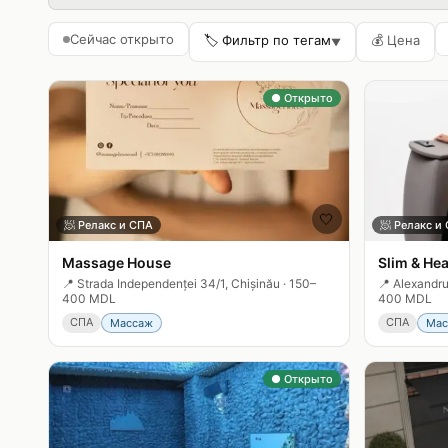
Сейчас открыто
🏷️ Фильтр по тегам
💰
Цена
▼
● Открыто
🤍
🧖
Релакс и СПА
🧖
Релакс и
Massage House
Slim & Hea
📍
Strada Independenței 34/1, Chișinău
·
150–
📍
Alexandru
400 MDL
400 MDL
СПА
СПА
Массаж
Мас
● Открыто