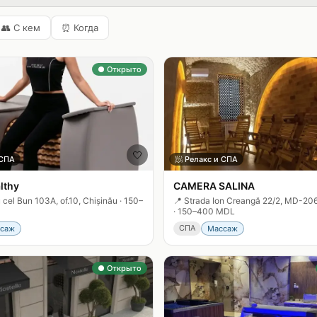
👥
С кем
⏰
Когда
● Открыто
🤍
 СПА
🧖
Релакс и СПА
lthy
CAMERA SALINA
 cel Bun 103A, of.10, Chișinău
·
150–
📍
Strada Ion Creangă 22/2, MD-206
·
150–400 MDL
СПА
саж
Массаж
● Открыто