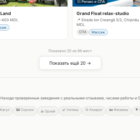
 СПА
🧖
Релакс и СПА
yLand
Grand Float relax-studio
–400 MDL
📍
Strada Ion Creangă 5/3, Chișinău
MDL
саж
СПА
Массаж
Показано
20
из
66
мест
Показать ещё 20 →
м. Находи проверенные заведения с реальными отзывами, часами работы и 
Кагул
🏰
Сороки
🌿
Унгены
🌻
Комрат
🏡
Яловены
🌳
⛪
Орхей