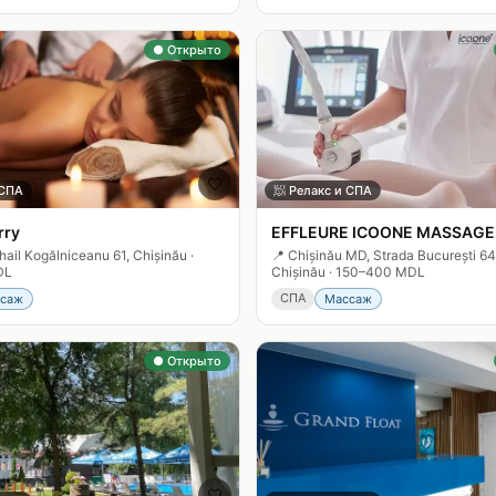
● Открыто
🤍
 СПА
🧖
Релакс и СПА
rry
EFFLEURE ICOONE MASSAGE
hail Kogălniceanu 61, Chișinău
·
📍
Chișinău MD, Strada București 6
DL
Chișinău
·
150–400 MDL
СПА
саж
Массаж
● Открыто
🤍