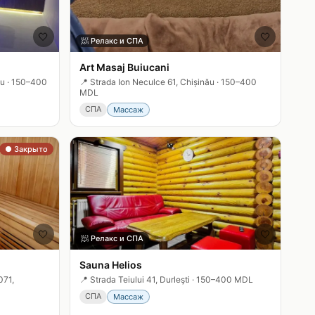
🤍
🤍
🧖
Релакс и СПА
Art Masaj Buiucani
ău
·
150–400
📍
Strada Ion Neculce 61, Chișinău
·
150–400
MDL
СПА
Массаж
● Закрыто
🤍
🤍
🧖
Релакс и СПА
Sauna Helios
071,
📍
Strada Teiului 41, Durleşti
·
150–400 MDL
СПА
Массаж