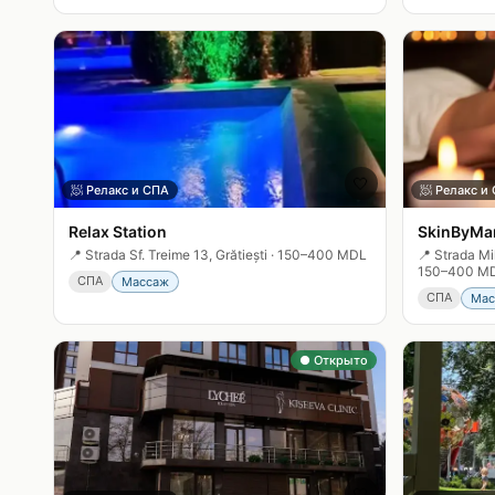
🤍
🧖
Релакс и СПА
🧖
Релакс и
Relax Station
SkinByMa
📍
Strada Sf. Treime 13, Grătiești
·
150–400 MDL
📍
Strada Mi
150–400 M
СПА
Массаж
СПА
Мас
● Открыто
🤍