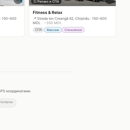
🧖
Релакс и СПА
Fitness & Relax
·
150–400
📍
Strada Ion Creangă 62, Chișinău
·
150–400
MDL
· ~
350
MDL
СПА
Массаж
Спокойное
GPS координатами.
Калараш