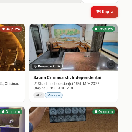
🗺️
Карта
● Закрыто
● Открыто
🤍
🤍
🧖
Релакс и СПА
Sauna Crimeea str. Independenței
4, Chișinău
📍
Strada Independenței 16/4, MD-2072,
Chișinău
·
150–400 MDL
СПА
Массаж
● Открыто
● Открыто