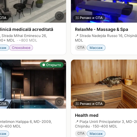
🤍
 СПА
🧖
Релакс и СПА
linică medicală acreditată
RelaxMe - Massage & Spa
Strada Mihai Eminescu 26,
📍
Strada Nadejda Russo 16, Chișin
00+ MDL
· ~
800
MDL
MDL
СПА
саж
Спокойное
Массаж
● Открыто
🤍
 СПА
🧖
Релакс и СПА
Health med
ntelimon Halippa 6, MD-2009,
📍
Piața Unirii Principatelor 3, MD-2
50–400 MDL
Chișinău
·
150–400 MDL
СПА
саж
Массаж