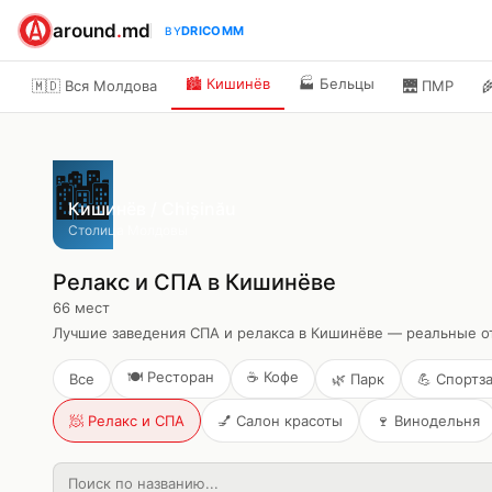
around
.
md
DRICOMM
BY
🏙️
Кишинёв
🏭
Бельцы
🇲🇩 Вся Молдова
🌉
ПМР

🏙️
Кишинёв / Chișinău
Столица Молдовы
Релакс и СПА в Кишинёве
66
мест
Лучшие заведения СПА и релакса в Кишинёве — реальные от
🍽️
Ресторан
☕
Кофе
Все
🌿
Парк
💪
Спортз
🧖
Релакс и СПА
💅
Салон красоты
🍷
Винодельня