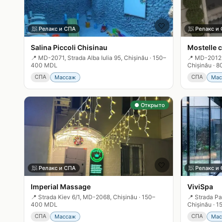
🤍
🧖
Релакс и СПА
🧖
Релакс и
Salina Piccoli Chisinau
Mostelle c
📍
MD-2071, Strada Alba Iulia 95, Chișinău
·
150–
📍
MD-2012, 
400 MDL
Chișinău
·
8
СПА
СПА
Массаж
Мас
● Открыто
🤍
🧖
Релакс и СПА
🧖
Релакс и
Imperial Massage
ViviSpa
📍
Strada Kiev 6/1, MD-2068, Chișinău
·
150–
📍
Strada Pa
400 MDL
Chișinău
·
1
СПА
СПА
Массаж
Мас