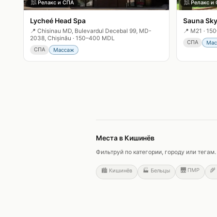
🧖
Релакс и СПА
🧖
Релакс и
Lycheé Head Spa
Sauna Sk
📍
Chisinau MD, Bulevardul Decebal 99, MD-
📍
M21
·
150
2038, Chișinău
·
150–400 MDL
СПА
Мас
СПА
Массаж
Места в Кишинёв
Фильтруй по категории, городу или тега
🌉
ПМР
🌾
🏙️
Кишинёв
🏭
Бельцы