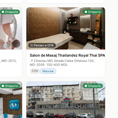
● Открыто
● Открыто
🤍
🤍
🧖
Релакс и СПА
Salon de Masaj Thailandez Royal Thai SPA
4, MD-2012,
📍
Chisinau MD, Strada Calea Orheiului 130,
MD-2059
·
150–400 MDL
СПА
Массаж
● Открыто
● Открыто
🤍
🤍