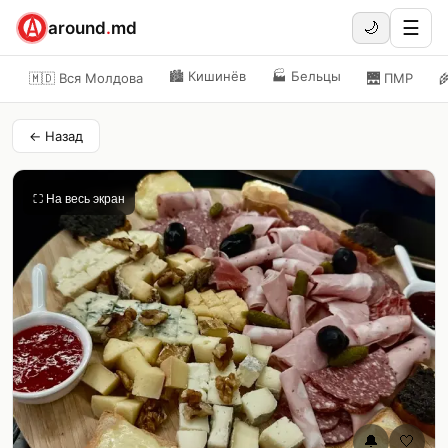
☰
around
.
md
🌙
🏙️
Кишинёв
🏭
Бельцы
🇲🇩 Вся Молдова
🌉
ПМР

← Назад
⛶ На весь экран
🔔
🤍