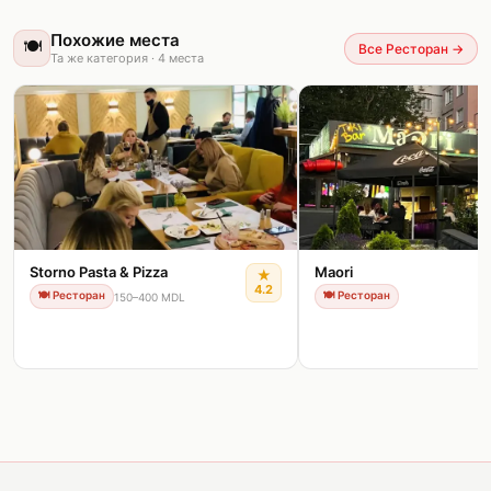
Похожие места
🍽️
Все Ресторан
→
Та же категория
·
4
места
Storno Pasta & Pizza
Maori
★
4.2
🍽️
Ресторан
🍽️
Ресторан
150–400 MDL