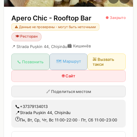
Apero Chic - Rooftop Bar
● Закрыто
⚠️ Данные не проверены - могут быть неточными
🍽️
Ресторан
🏙️
Кишинёв
📍
Strada Pușkin 44, Chișinău
🚕
Вызвать
🗺️ Маршрут
📞 Позвонить
такси
🌐 Сайт
🔗
Поделиться местом
📞
+37379134013
📍
Strada Pușkin 44, Chișinău
🕐
Пн, Вт, Ср, Чт, Вс 11:00-22:00 · Пт, Сб 11:00-23:00