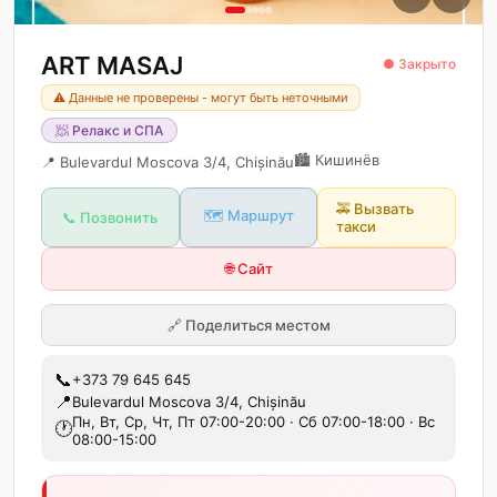
ART MASAJ
● Закрыто
⚠️ Данные не проверены - могут быть неточными
🧖
Релакс и СПА
🏙️
Кишинёв
📍
Bulevardul Moscova 3/4, Chișinău
🚕
Вызвать
🗺️ Маршрут
📞 Позвонить
такси
🌐 Сайт
🔗
Поделиться местом
📞
+373 79 645 645
📍
Bulevardul Moscova 3/4, Chișinău
Пн, Вт, Ср, Чт, Пт 07:00-20:00 · Сб 07:00-18:00 · Вс
🕐
08:00-15:00