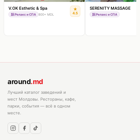
V.OK Esthetic & Spa
SERENITY MASSAGE
★
4.5
🧖
Релакс и СПА
800+ MDL
🧖
Релакс и СПА
around
.md
Лучший каталог заведений и
мест Молдовы. Рестораны, кафе,
парки, события — всё в одном
месте.