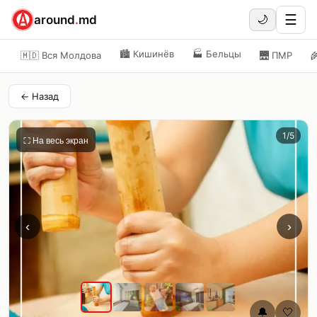
☰
around
.
md
🌙
🏙️
Кишинёв
🏭
Бельцы
🇲🇩 Вся Молдова
🌉
ПМР

← Назад
1
/
5
⛶ На весь экран
‹
›
🔔
🤍