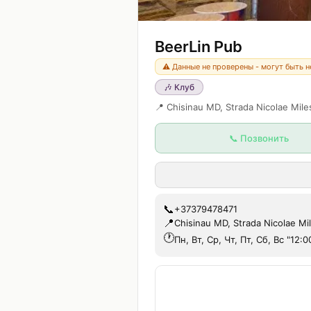
BeerLin Pub
⚠️ Данные не проверены - могут быть 
🎶
Клуб
📍
Chisinau MD, Strada Nicolae Mil
📞 Позвонить
📞
+37379478471
📍
Chisinau MD, Strada Nicolae Mi
🕐
Пн, Вт, Ср, Чт, Пт, Сб, Вс "12: