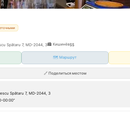
неточными
🏙️
Кишинёв
escu Spătaru 7, MD-2044, 3
$$
🗺️ Маршрут
🔗
Поделиться местом
lescu Spătaru 7, MD-2044, 3
00-00:00"