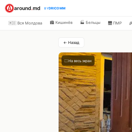
around
.
md
DRICOMM
BY
🏙️
Кишинёв
🏭
Бельцы
🇲🇩 Вся Молдова
🌉
ПМР

← Назад
⛶ На весь экран