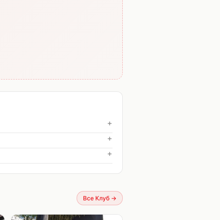
+
+
+
Все Клуб
→