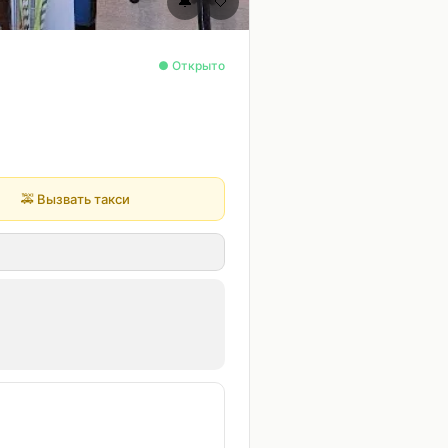
🔔
🤍
● Открыто
🚕
Вызвать такси