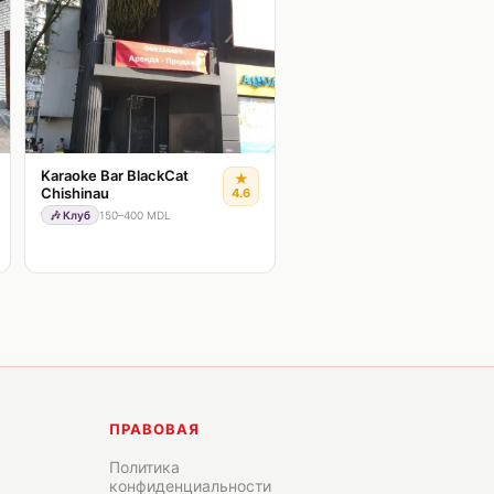
Karaoke Bar BlackCat
★
Chishinau
4.6
🎶
Клуб
150–400 MDL
ПРАВОВАЯ
Политика
конфиденциальности