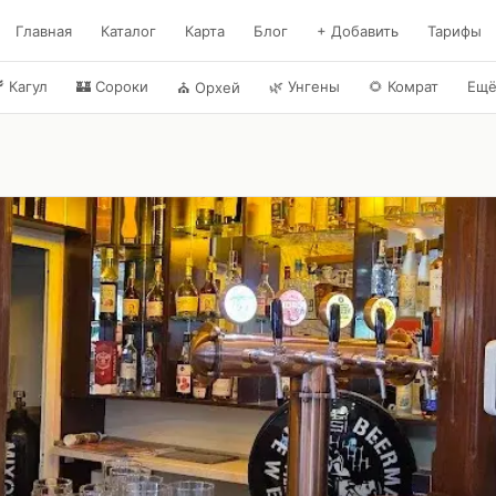
Главная
Каталог
Карта
Блог
+ Добавить
Тарифы

Кагул
🏰
Сороки
🌿
Унгены
🌻
Комрат
Ещ
⛪
Орхей