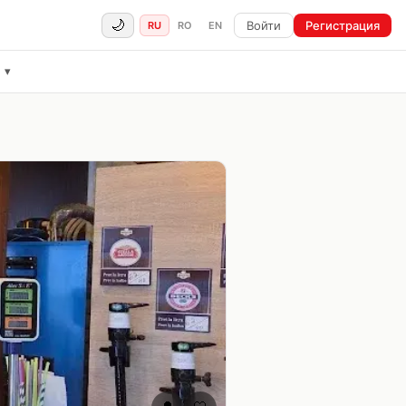
🌙
Войти
Регистрация
RU
RO
EN
ё
▾