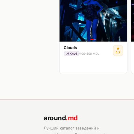
Clouds
★
4.7
🎶
Клуб
400–800 MDL
around
.md
Лучший каталог заведений и