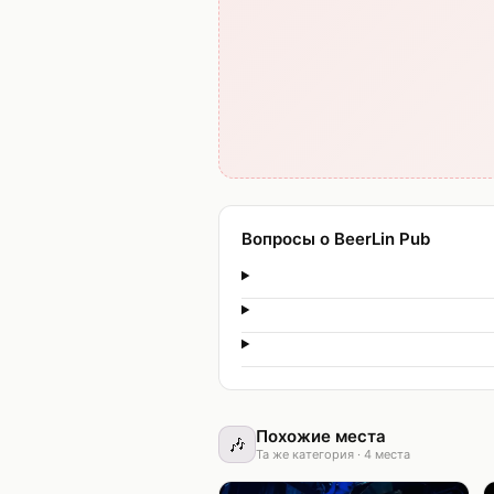
Вопросы о BeerLin Pub
Похожие места
🎶
Та же категория
·
4
места