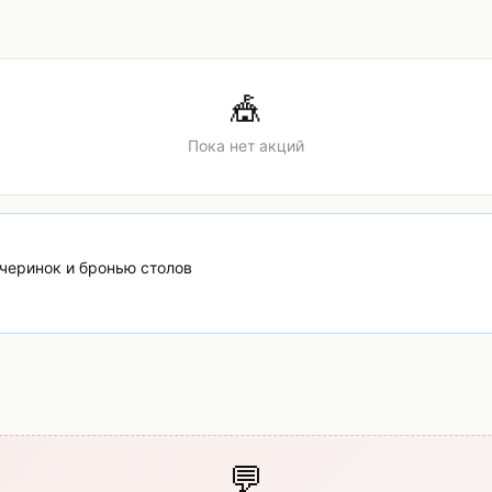
🎪
Пока нет акций
ечеринок и бронью столов
💬