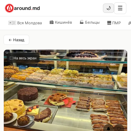
☰
around
.
md
🌙
🏙️
Кишинёв
🏭
Бельцы
🇲🇩 Вся Молдова
🌉
ПМР

← Назад
⛶ На весь экран
🔔
🤍