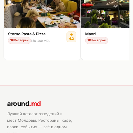
Storno Pasta & Pizza
Maori
★
4.2
🍽️
Ресторан
🍽️
Ресторан
150–400 MDL
around
.md
Лучший каталог заведений и
мест Молдовы. Рестораны, кафе,
парки, события — всё в одном