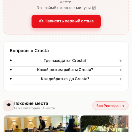
место.
Это займёт меньше минуты 🙌
✍️ Написать первый отзыв
Вопросы о Crosta
+
Где находится Crosta?
+
Какой режим работы Crosta?
+
Как добраться до Crosta?
Похожие места
🍽️
Все Ресторан
→
Та же категория
·
4
места