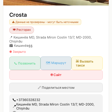
Crosta
⚠️ Данные не проверены - могут быть неточными
🍽️
Ресторан
📍
Кишинёв MD, Strada Miron Costin 13/7, MD-2000,
Chișinău
🏙️
Кишинёв
$$
● Закрыто
🚕
Вызвать
🗺️ Маршрут
📞 Позвонить
такси
🌐 Сайт
🔗
Поделиться местом
📞
+37360328232
Кишинёв MD, Strada Miron Costin 13/7, MD-2000,
📍
Chișinău