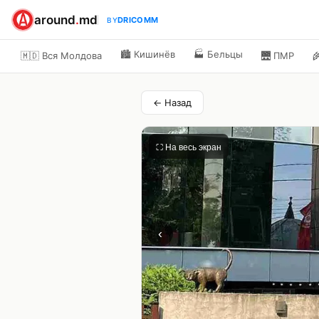
around
.
md
DRICOMM
BY
🏙️
Кишинёв
🏭
Бельцы
🇲🇩 Вся Молдова
🌉
ПМР

← Назад
⛶ На весь экран
‹