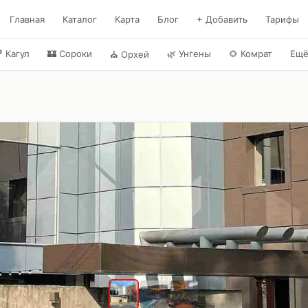
Главная
Каталог
Карта
Блог
+ Добавить
Тарифы

Кагул
🏰
Сороки
🌿
Унгены
🌻
Комрат
Ещ
⛪
Орхей