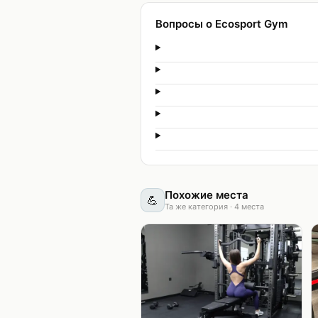
Вопросы о Ecosport Gym
Похожие места
💪
Та же категория
·
4
места