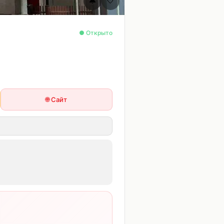
🔔
🤍
● Открыто
🌐 Сайт