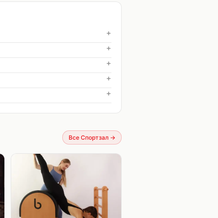
+
+
+
+
+
Все Спортзал
→