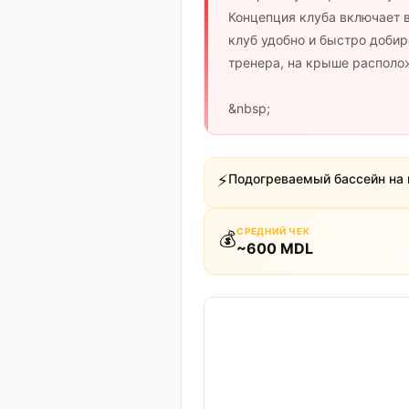
Концепция клуба включает в
клуб удобно и быстро доби
тренера, на крыше располож
&nbsp;
⚡
Подогреваемый бассейн на
СРЕДНИЙ ЧЕК
💰
~
600
MDL