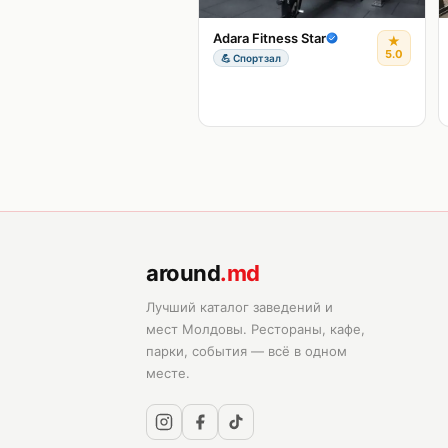
Adara Fitness Star
★
5.0
💪
Спортзал
around
.md
Лучший каталог заведений и
мест Молдовы. Рестораны, кафе,
парки, события — всё в одном
месте.