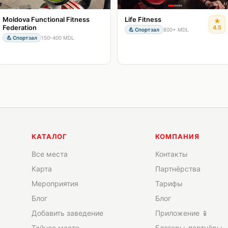
Moldova Functional Fitness
Life Fitness
★
Federation
4.5
💪
Спортзал
800+ MDL
💪
Спортзал
150–400 MDL
КАТАЛОГ
КОМПАНИЯ
Все места
Контакты
Карта
Партнёрства
Мероприятия
Тарифы
Блог
Блог
Добавить заведение
Приложение 📱
Тайное место
Блогеры-партнёры