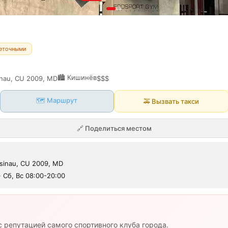
неточными
🏙️
Кишинёв
sinau, CU 2009, MD
$$$
🗺️ Маршрут
🚕
Вызвать такси
🔗
Поделиться местом
hisinau, CU 2009, MD
 · Сб, Вс 08:00-20:00
 с репутацией самого спортивного клуба города.