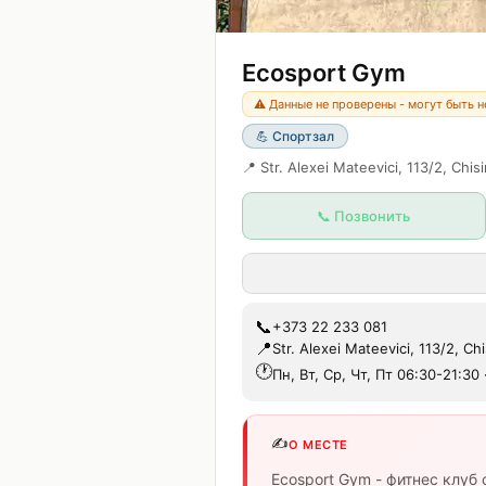
Ecosport Gym
⚠️ Данные не проверены - могут быть 
💪
Спортзал
📍
Str. Alexei Mateevici, 113/2, Chi
📞 Позвонить
📞
+373 22 233 081
📍
Str. Alexei Mateevici, 113/2, C
🕐
Пн, Вт, Ср, Чт, Пт 06:30-21:30
✍️
О МЕСТЕ
Ecosport Gym - фитнес клуб