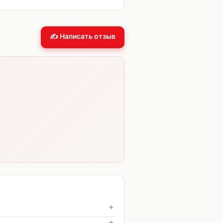
✍️ Написать отзыв
+
+