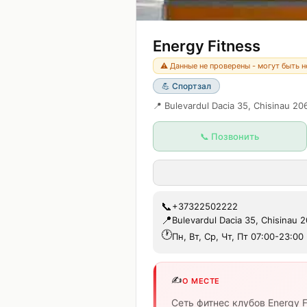
Energy Fitness
⚠️ Данные не проверены - могут быть 
💪
Спортзал
📍
Bulevardul Dacia 35, Chisinau 2
📞 Позвонить
📞
+37322502222
📍
Bulevardul Dacia 35, Chisinau 
🕐
Пн, Вт, Ср, Чт, Пт 07:00-23:00
✍️
О МЕСТЕ
Сеть фитнес клубов Energy 