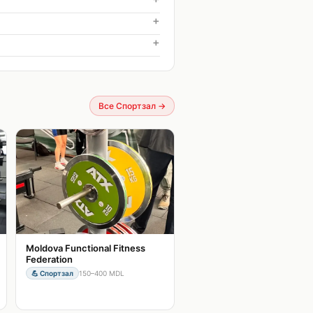
+
+
Все Спортзал
→
Moldova Functional Fitness
Federation
💪
Спортзал
150–400 MDL