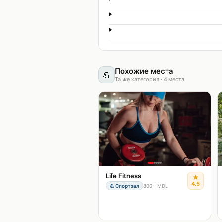
Похожие места
💪
Та же категория
·
4
места
Life Fitness
★
4.5
💪
Спортзал
800+ MDL