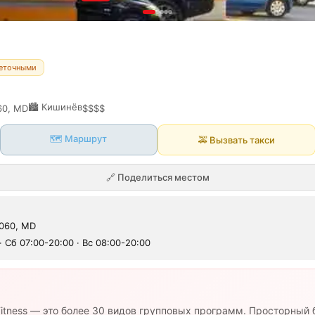
неточными
🏙️
Кишинёв
060, MD
$$$$
🗺️ Маршрут
🚕
Вызвать такси
🔗
Поделиться местом
2060, MD
 · Сб 07:00-20:00 · Вс 08:00-20:00
Fitness — это более 30 видов групповых программ. Просторный