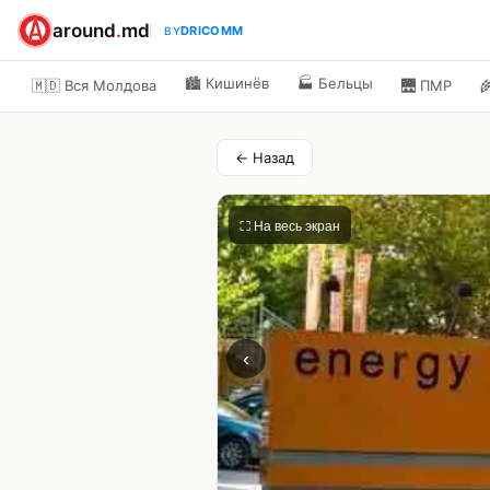
around
.
md
DRICOMM
BY
🏙️
Кишинёв
🏭
Бельцы
🇲🇩 Вся Молдова
🌉
ПМР

← Назад
⛶ На весь экран
‹