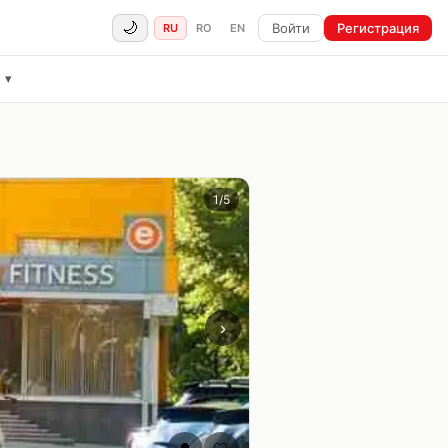
🌙
Войти
Регистрация
RU
RO
EN
ё
▾
1
/
5
›