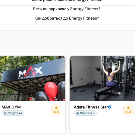
Есть ли парковка у Energy Fitness?
Как добраться до Energy Fitness?
MAX GYM
Adara Fitness Star
★
★
4.8
5.0
💪
Спортзал
💪
Спортзал