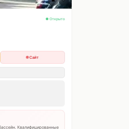
🔔
🤍
● Открыто
🌐 Сайт
 бассейн. Квалифицированные