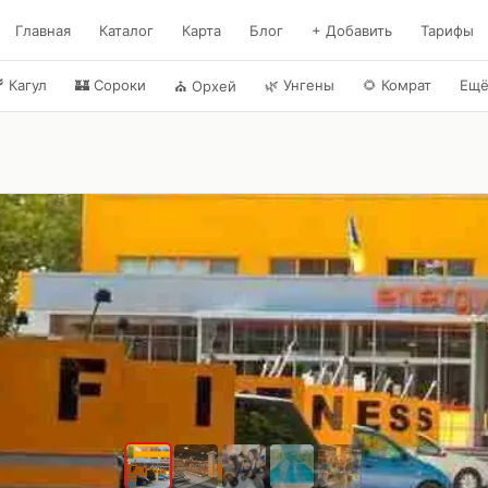
Главная
Каталог
Карта
Блог
+ Добавить
Тарифы

Кагул
🏰
Сороки
🌿
Унгены
🌻
Комрат
Ещ
⛪
Орхей