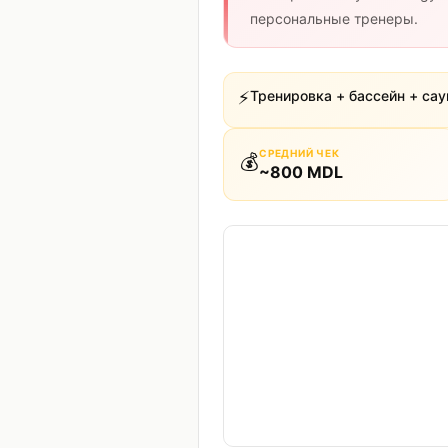
персональные тренеры.
⚡
Тренировка + бассейн + са
СРЕДНИЙ ЧЕК
💰
~
800
MDL