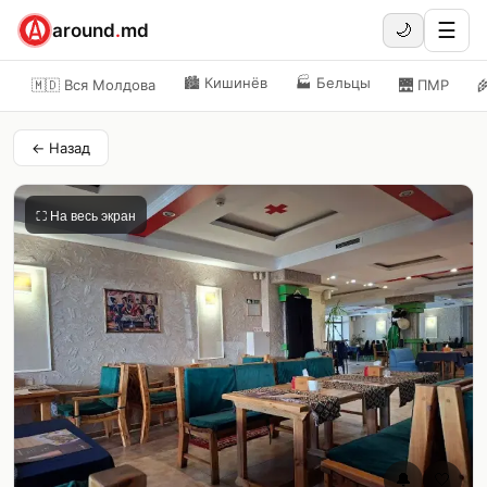
☰
around
.
md
🌙
🏙️
Кишинёв
🏭
Бельцы
🇲🇩 Вся Молдова
🌉
ПМР

← Назад
⛶ На весь экран
🔔
🤍