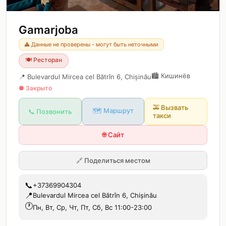
Gamarjoba
⚠️ Данные не проверены - могут быть неточными
🍽️
Ресторан
🏙️
Кишинёв
📍
Bulevardul Mircea cel Bătrîn 6, Chișinău
● Закрыто
🚕
Вызвать
🗺️ Маршрут
📞 Позвонить
такси
🌐 Сайт
🔗
Поделиться местом
📞
+37369904304
📍
Bulevardul Mircea cel Bătrîn 6, Chișinău
🕐
Пн, Вт, Ср, Чт, Пт, Сб, Вс 11:00-23:00