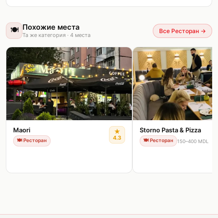
Похожие места
🍽️
Все Ресторан
→
Та же категория
·
4
места
Maori
Storno Pasta & Pizza
★
4.3
🍽️
Ресторан
🍽️
Ресторан
150–400 MDL