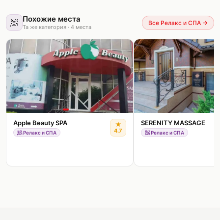
Похожие места
🧖
Все Релакс и СПА
→
Та же категория
·
4
места
Apple Beauty SPA
SERENITY MASSAGE
★
4.7
🧖
Релакс и СПА
🧖
Релакс и СПА