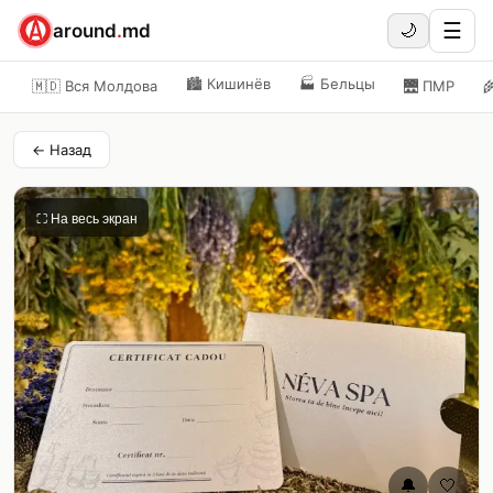
☰
around
.
md
🌙
🏙️
Кишинёв
🏭
Бельцы
🇲🇩 Вся Молдова
🌉
ПМР

← Назад
⛶ На весь экран
🔔
🤍