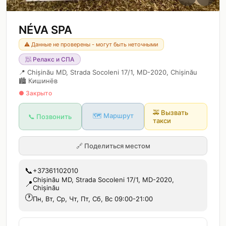
NÉVA SPA
⚠️ Данные не проверены - могут быть неточными
🧖
Релакс и СПА
📍
Chișinău MD, Strada Socoleni 17/1, MD-2020, Chișinău
🏙️
Кишинёв
● Закрыто
🚕
Вызвать
🗺️ Маршрут
📞 Позвонить
такси
🔗
Поделиться местом
📞
+37361102010
Chișinău MD, Strada Socoleni 17/1, MD-2020,
📍
Chișinău
🕐
Пн, Вт, Ср, Чт, Пт, Сб, Вс 09:00-21:00