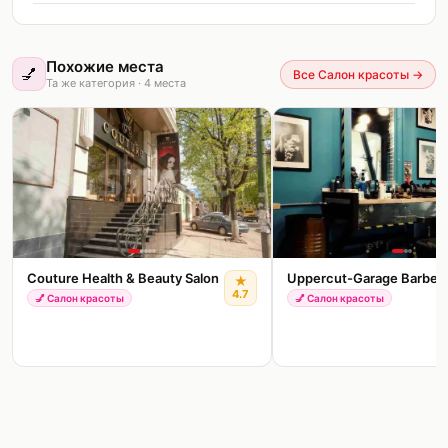
Похожие места
💅
Все Салон красоты
→
Та же категория
·
4
места
Couture Health & Beauty Salon
Uppercut-Garage Barber
★
4.7
💅
Салон красоты
💅
Салон красоты