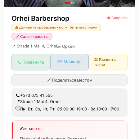
Orhei Barbershop
● Закрыто
⚠️ Данные не проверены - могут быть неточными
💅
Салон красоты
📍
Strada 1 Mai 4, Orhei
⛪
Орхей
🚕
Вызвать
🗺️ Маршрут
📞 Позвонить
такси
🔗
Поделиться местом
📞
+373 675 41 555
📍
Strada 1 Mai 4, Orhei
🕐
Пн, Вт, Ср, Чт, Пт, Сб 09:00-19:00 · Вс 10:00-17:00
✍️
О МЕСТЕ
Первый барбершоп в Оргееве!