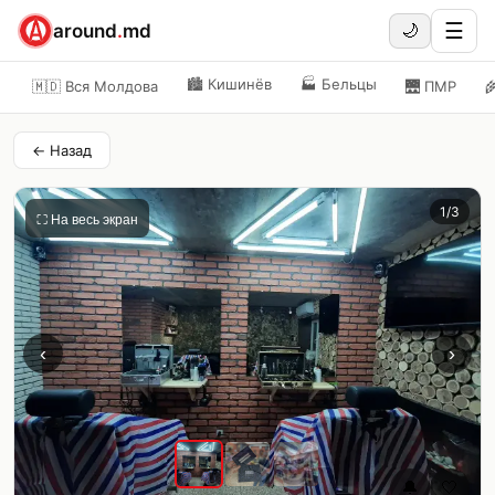
☰
around
.
md
🌙
🏙️
Кишинёв
🏭
Бельцы
🇲🇩 Вся Молдова
🌉
ПМР

← Назад
1
/
3
⛶ На весь экран
‹
›
🔔
🤍