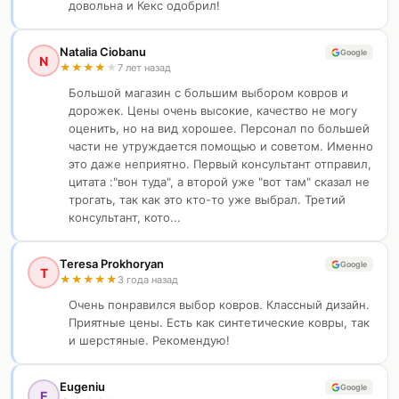
довольна и Кекс одобрил!
Natalia Ciobanu
Google
N
★
★
★
★
★
7 лет назад
Большой магазин с большим выбором ковров и
дорожек. Цены очень высокие, качество не могу
оценить, но на вид хорошее. Персонал по большей
части не утруждается помощью и советом. Именно
это даже неприятно. Первый консультант отправил,
цитата :"вон туда", а второй уже "вот там" сказал не
трогать, так как это кто-то уже выбрал. Третий
консультант, кото...
Teresa Prokhoryan
Google
T
★
★
★
★
★
3 года назад
Очень понравился выбор ковров. Классный дизайн.
Приятные цены. Есть как синтетические ковры, так
и шерстяные. Рекомендую!
Eugeniu
Google
E