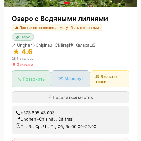
Озеро с Водяными лилиями
⚠️ Данные не проверены - могут быть неточными
🌿
Парк
📍
Ungheni-Chișinău, Călărași
🌳
Калараш
$
★
4.6
284
отзывов
● Закрыто
🚕
Вызвать
🗺️ Маршрут
📞 Позвонить
такси
🔗
Поделиться местом
📞
+373 695 43 003
📍
Ungheni-Chișinău, Călărași
🕐
Пн, Вт, Ср, Чт, Пт, Сб, Вс 09:00–22:00