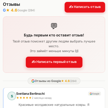
Отзывы
✍️ Написать отзыв
G
★
4.6
Google (
284
)
💬
Будь первым кто оставит отзыв!
Твой отзыв поможет другим людям выбрать лучшее
место.
Это займёт меньше минуты 🙌
✍️ Написать первый отзыв
Отзывы из Google
★
4.6
(
284
)
Svetlana Berlinschi
Google
S
★
★
★
★
★
2 месяца назад
Красивые молдавские натуральные ковры. Я