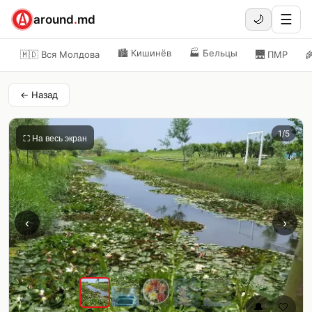
☰
around
.
md
🌙
🏙️
Кишинёв
🏭
Бельцы
🇲🇩 Вся Молдова
🌉
ПМР

← Назад
1
/
5
⛶ На весь экран
‹
›
🔔
🤍