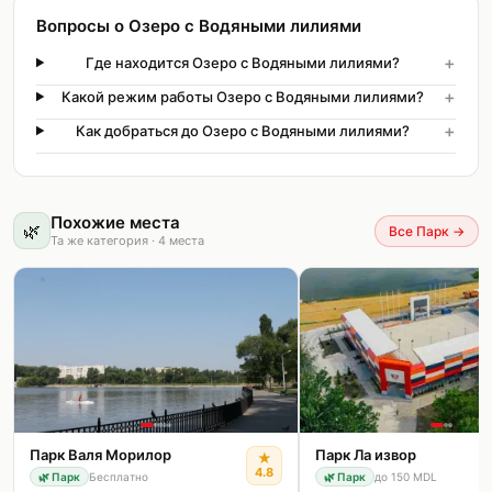
Вопросы о Озеро с Водяными лилиями
+
Где находится Озеро с Водяными лилиями?
+
Какой режим работы Озеро с Водяными лилиями?
+
Как добраться до Озеро с Водяными лилиями?
Похожие места
🌿
Все Парк
→
Та же категория
·
4
места
Парк Валя Морилор
Парк Ла извор
★
4.8
🌿
Парк
Бесплатно
🌿
Парк
до 150 MDL