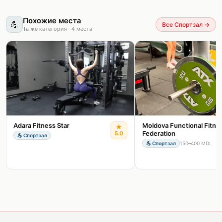
Похожие места
💪
Все Спортзал
→
Та же категория
·
4
места
Adara Fitness Star
Moldova Functional Fitne
★
Federation
5.0
💪
Спортзал
💪
Спортзал
150–400 MDL