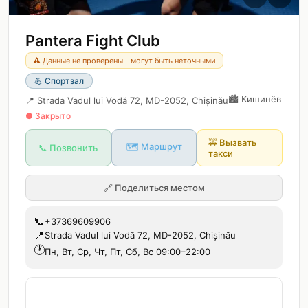
Pantera Fight Club
⚠️ Данные не проверены - могут быть неточными
💪
Спортзал
🏙️
Кишинёв
📍
Strada Vadul lui Vodă 72, MD-2052, Chișinău
● Закрыто
🚕
Вызвать
🗺️ Маршрут
📞 Позвонить
такси
🔗
Поделиться местом
📞
+37369609906
📍
Strada Vadul lui Vodă 72, MD-2052, Chișinău
🕐
Пн, Вт, Ср, Чт, Пт, Сб, Вс 09:00–22:00