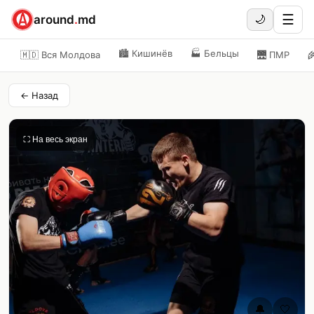
☰
around
.
md
🌙
🏙️
Кишинёв
🏭
Бельцы
🇲🇩 Вся Молдова
🌉
ПМР

← Назад
⛶ На весь экран
🔔
🤍