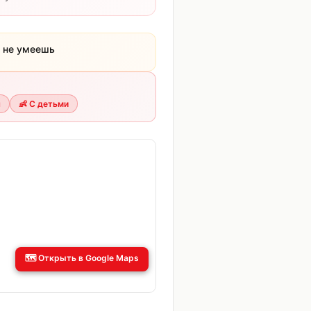
х не умеешь
я
👶
С детьми
🗺️
Открыть в Google Maps