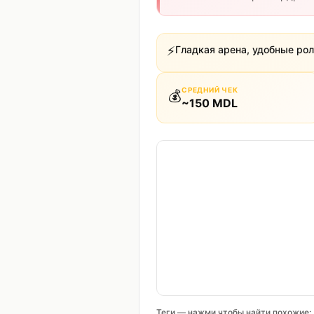
⚡
Гладкая арена, удобные ро
СРЕДНИЙ ЧЕК
💰
~
150
MDL
Теги — нажми чтобы найти похожие: