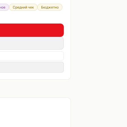
ное
Средний чек
Бюджетно