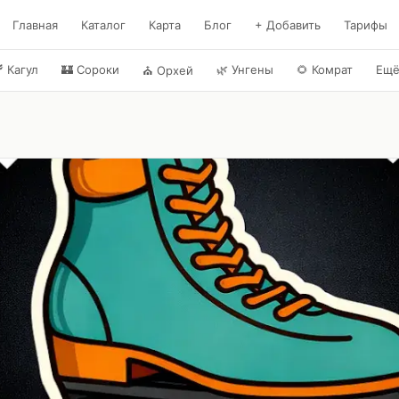
Главная
Каталог
Карта
Блог
+ Добавить
Тарифы

Кагул
🏰
Сороки
🌿
Унгены
🌻
Комрат
Ещ
⛪
Орхей