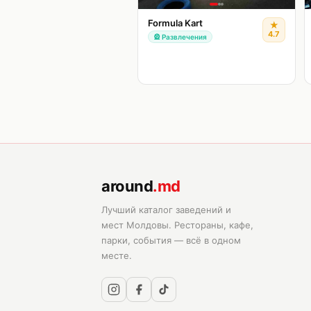
Formula Kart
★
4.7
🎡
Развлечения
around
.md
Лучший каталог заведений и
мест Молдовы. Рестораны, кафе,
парки, события — всё в одном
месте.