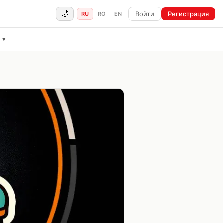
🌙
Войти
Регистрация
RU
RO
EN
ё
▾