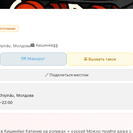
неточными
🏙️
Кишинёв
hișinău, Молдова
$$
🗺️ Маршрут
🚕
Вызвать такси
🔗
Поделиться местом
 Chișinău, Молдова
0–22:00
 в Кишинёве Катание на роликах + хоккей Можно прийти даже с 