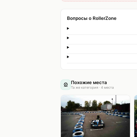
Вопросы о RollerZone
Похожие места
🎡
Та же категория
·
4
места