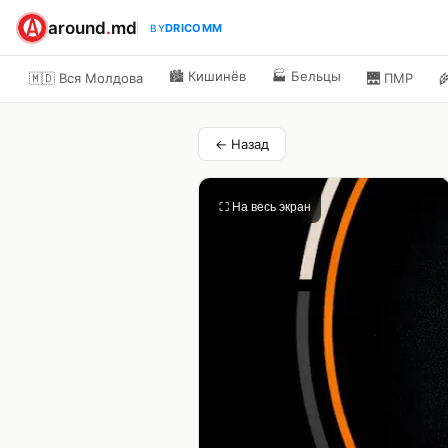
around
.
md
DRICOMM
BY
🏙️
Кишинёв
🏭
Бельцы
🇲🇩 Вся Молдова
🌉
ПМР

← Назад
⛶ На весь экран