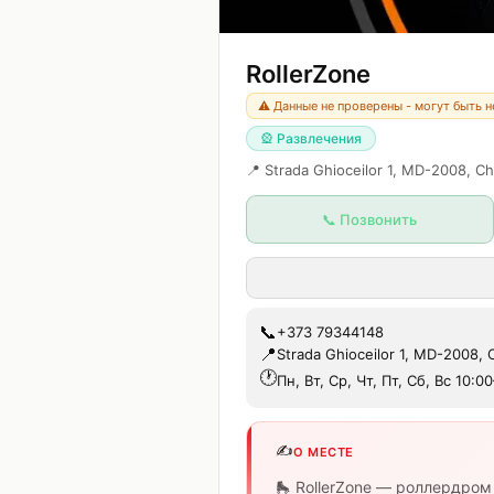
RollerZone
⚠️ Данные не проверены - могут быть 
🎡
Развлечения
📍
Strada Ghioceilor 1, MD-2008, C
📞 Позвонить
📞
+373 79344148
📍
Strada Ghioceilor 1, MD-2008,
🕐
Пн, Вт, Ср, Чт, Пт, Сб, Вс 10:0
✍️
О МЕСТЕ
🛼 RollerZone — роллердром