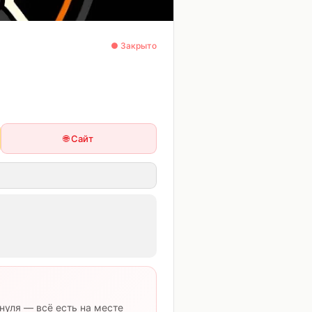
🔔
🤍
● Закрыто
🌐 Сайт
нуля — всё есть на месте