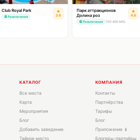
Club Royal Park
Парк аттракционов
★
★
Долина роз
3.6
4.6
🎡
Развлечения
🎡
Развлечения
150–400 MDL
КАТАЛОГ
КОМПАНИЯ
Все места
Контакты
Карта
Партнёрства
Мероприятия
Тарифы
Блог
Блог
Добавить заведение
Приложение 📱
Тайное место
Блогеры-партнёры