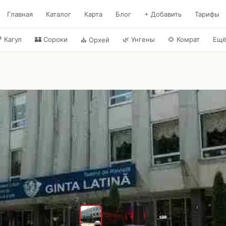
Главная
Каталог
Карта
Блог
+ Добавить
Тарифы

Кагул
🏰
Сороки
🌿
Унгены
🌻
Комрат
Ещ
⛪
Орхей