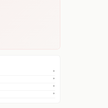
+
+
+
+