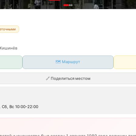
неточными
Кишинёв
🗺️ Маршрут
🔗
Поделиться местом
, Сб, Вс 10:00-22:00
детей и юношества был создан 1 августа 1989 года великим те