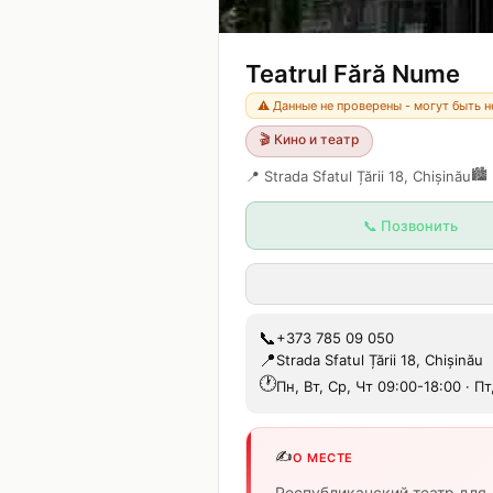
Teatrul Fără Nume
⚠️ Данные не проверены - могут быть 
🎬
Кино и театр
🏙️
📍
Strada Sfatul Țării 18, Chișinău
📞 Позвонить
📞
+373 785 09 050
📍
Strada Sfatul Țării 18, Chișinău
🕐
Пн, Вт, Ср, Чт 09:00-18:00 · Пт
✍️
О МЕСТЕ
Республиканский театр для 