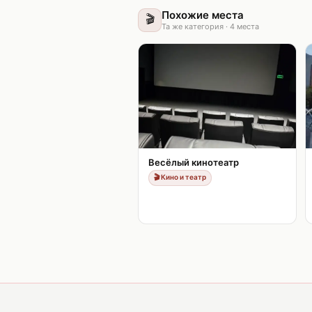
Похожие места
🎬
Та же категория
·
4
места
Весёлый кинотеатр
🎬
Кино и театр