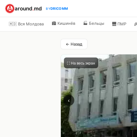
around
.
md
DRICOMM
BY
🏙️
Кишинёв
🏭
Бельцы
🇲🇩 Вся Молдова
🌉
ПМР

← Назад
⛶ На весь экран
‹