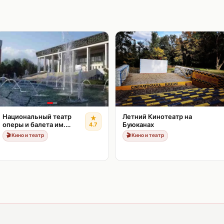
Национальный театр
Летний Кинотеатр на
★
оперы и балета им.
Буюканах
4.7
Марии Биешу
🎬
Кино и театр
🎬
Кино и театр