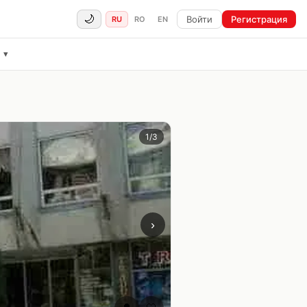
🌙
Войти
Регистрация
RU
RO
EN
ё
▾
1
/
3
›