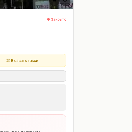
🔔
🤍
● Закрыто
🚕
Вызвать такси
атральным деятелем-