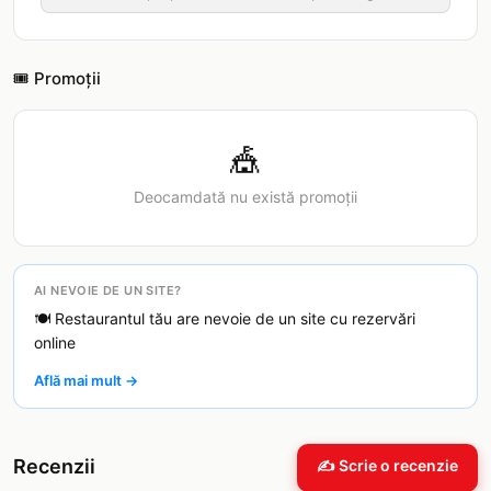
🎟️ Promoții
🎪
Deocamdată nu există promoții
AI NEVOIE DE UN SITE?
🍽️ Restaurantul tău are nevoie de un site cu rezervări
online
Află mai mult →
Recenzii
✍️ Scrie o recenzie