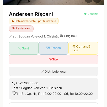
Andersen Rîşcani
● Deschis
⚠️ Date neverificate - pot fi inexacte
🍽️
Restaurant
🏙️
Chișinău
📍
str. Bogdan Voievod 1, Chișinău
🚕
Comandă
🗺️ Traseu
📞 Sună
taxi
🌐 Site
🔗
Distribuie locul
📞
+37378886000
📍
str. Bogdan Voievod 1, Chișinău
🕐
Пн, Вт, Ср, Чт, Пт 12:00-22:00 · Сб, Вс 10:00-22:00