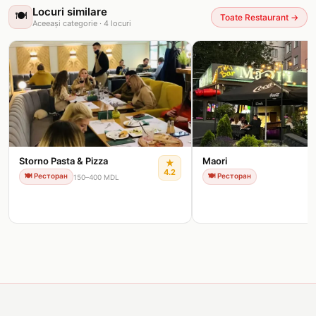
Locuri similare
🍽️
Toate Restaurant
→
Aceeași categorie
·
4
locuri
Storno Pasta & Pizza
Maori
★
4.2
🍽️
Ресторан
🍽️
Ресторан
150–400 MDL