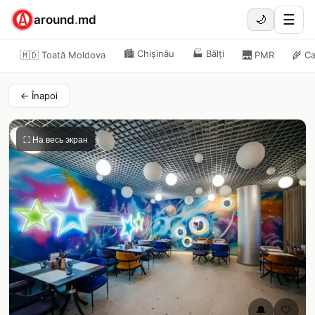
☰
around
.
md
🌙
🏙️
Chișinău
🏭
Bălți
🇲🇩 Toată Moldova
🌉
PMR
🌾
Ca
← Înapoi
⛶ На весь экран
🔔
🤍