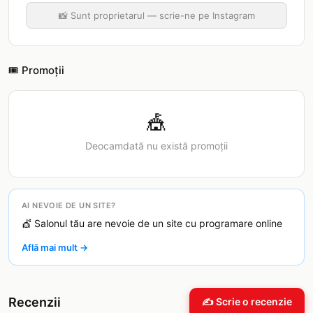
📸 Sunt proprietarul — scrie-ne pe Instagram
🎟️ Promoții
🎪
Deocamdată nu există promoții
AI NEVOIE DE UN SITE?
💇 Salonul tău are nevoie de un site cu programare online
Află mai mult →
Recenzii
✍️ Scrie o recenzie