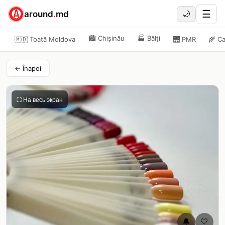
☰
around
.
md
🌙
🏙️
Chișinău
🏭
Bălți
🇲🇩 Toată Moldova
🌉
PMR
🌾
Ca
← Înapoi
⛶ На весь экран
🔔
🤍