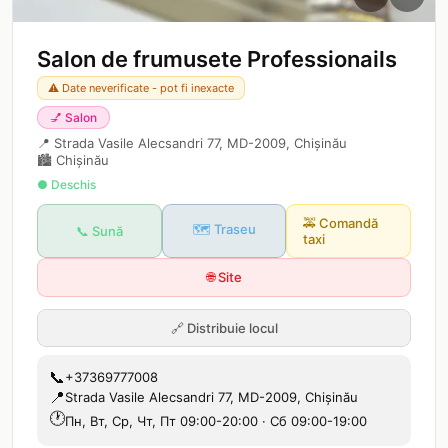
Salon de frumusete Professionails
⚠️ Date neverificate - pot fi inexacte
💅
Salon
📍
Strada Vasile Alecsandri 77, MD-2009, Chișinău
🏙️
Chișinău
● Deschis
🚕
Comandă
🗺️ Traseu
📞 Sună
taxi
🌐 Site
🔗
Distribuie locul
📞
+37369777008
📍
Strada Vasile Alecsandri 77, MD-2009, Chișinău
🕐
Пн, Вт, Ср, Чт, Пт 09:00-20:00 · Сб 09:00-19:00