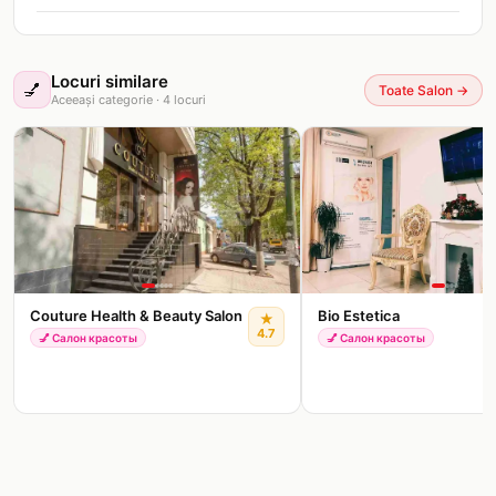
Locuri similare
💅
Toate Salon
→
Aceeași categorie
·
4
locuri
Couture Health & Beauty Salon
Bio Estetica
★
4.7
💅
Салон красоты
💅
Салон красоты