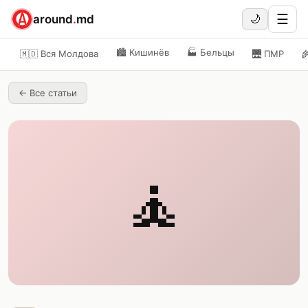
☰
around
.
md
🌙
🏙️
Кишинёв
🏭
Бельцы
🇲🇩 Вся Молдова
🌉
ПМР

←
Все статьи
🧘