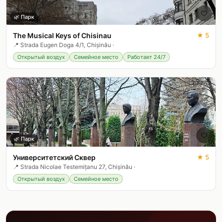
🤍
🌿
Парк
The Musical Keys of Chisinau
★
5
📍
Strada Eugen Doga 4/1, Chișinău
·
Открытый воздух
Семейное место
Работает 24/7
🤍
🌿
Парк
Университетский Сквер
★
5
📍
Strada Nicolae Testemițanu 27, Chișinău
·
Открытый воздух
Семейное место