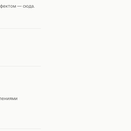
ффектом — сюда.
олениями