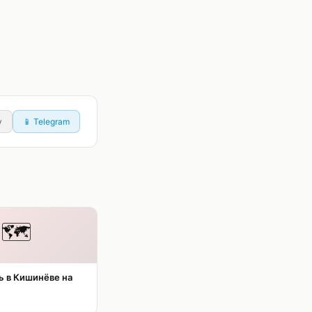
у
📱 Telegram
🗺️
ь в Кишинёве на