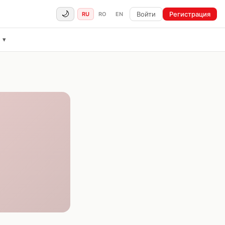
🌙
Войти
Регистрация
RU
RO
EN
ё
▾