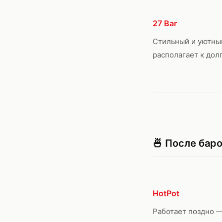
27 Bar
Стильный и уютный
располагает к дол
🍜 После бар
HotPot
Работает поздно —