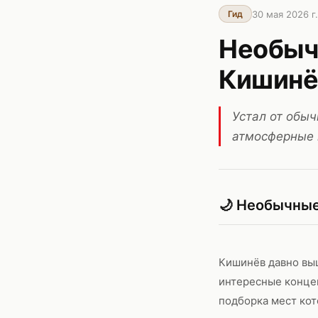
30 мая 2026 г.
Гид
Необычн
Кишинё
Устал от обы
атмосферные 
🌙 Необычные
Кишинёв давно выш
интересные концеп
подборка мест кот