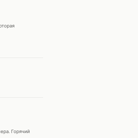
оторая
чера. Горячий