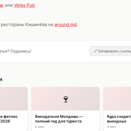
ar
или
Veles Pub
и рестораны Кишинёва на
around.md
.
тья? Поделись!
🔗
Копировать ссылк
и
🍷
 и фитнес
Винодельни Молдовы —
Куда сходит
 2026
полный гид для туриста
выходных
8 мин
6 мин