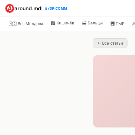
around
.
md
DRICOMM
BY
🏙️
Кишинёв
🏭
Бельцы
🇲🇩 Вся Молдова
🌉
ПМР

←
Все статьи