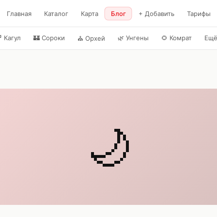
Главная
Каталог
Карта
Блог
+ Добавить
Тарифы

Кагул
🏰
Сороки
🌿
Унгены
🌻
Комрат
Ещ
⛪
Орхей
🌙