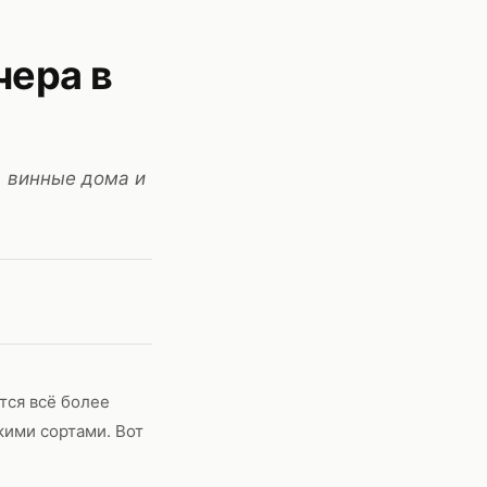
чера в
, винные дома и
тся всё более
кими сортами. Вот