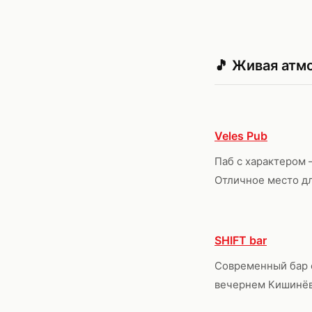
🎵 Живая атм
Veles Pub
Паб с характером 
Отличное место дл
SHIFT bar
Современный бар с
вечернем Кишинёв