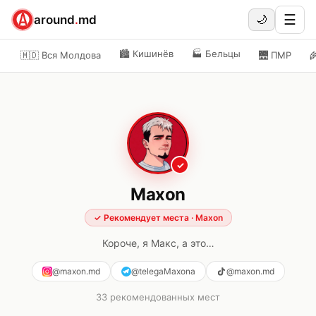
☰
around
.
md
🌙
🏙️
Кишинёв
🏭
Бельцы
🇲🇩 Вся Молдова
🌉
ПМР

✓
Maxon
✓
Рекомендует места
·
Maxon
Короче, я Макс, а это…
@maxon.md
@telegaMaxona
@maxon.md
33
рекомендованных мест