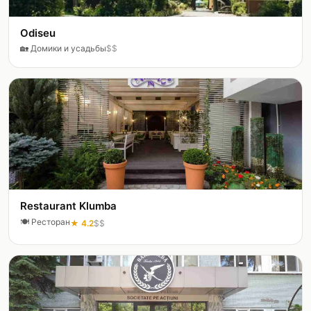
Odiseu
🏡
Домики и усадьбы
$$
Restaurant Klumba
🍽️
Ресторан
★
4.2
$$