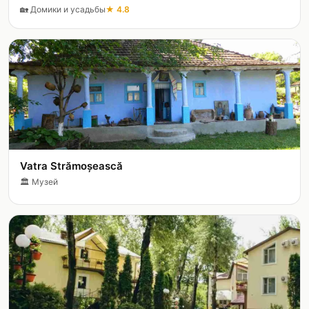
🏡
Домики и усадьбы
★
4.8
Vatra Strămoșească
🏛️
Музей