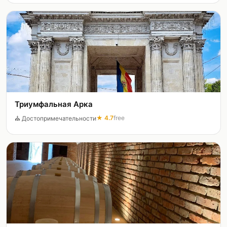
Триумфальная Арка
★
4.7
free
⛪
Достопримечательности