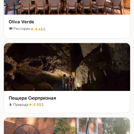
Oliva Verde
🍽️
Ресторан
★
4.4
$$
Пещера Сюрпризная
🌲
Природа
★
4.9
$$