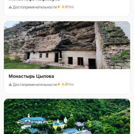
★
4.9
free
⛪
Достопримечательности
Монастырь Цыпова
★
4.8
free
⛪
Достопримечательности