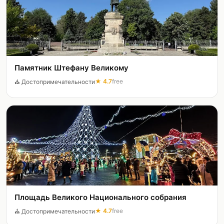
Памятник Штефану Великому
★
4.7
free
⛪
Достопримечательности
Площадь Великого Национального собрания
★
4.7
free
⛪
Достопримечательности