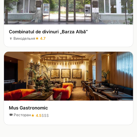
Combinatul de divinuri „Barza Albă”
🍷
Винодельня
★
4.7
Mus Gastronomic
🍽️
Ресторан
★
4.5
$$$