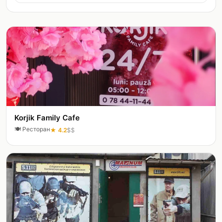
Korjik Family Cafe
🍽️
Ресторан
★
4.2
$$