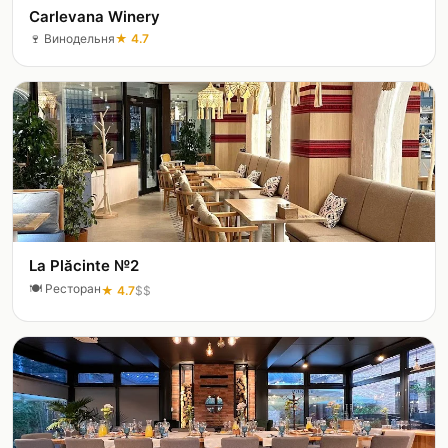
Carlevana Winery
🍷
Винодельня
★
4.7
La Plăcinte №2
🍽️
Ресторан
★
4.7
$$