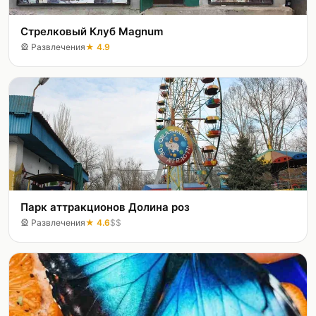
Стрелковый Клуб Magnum
🎡
Развлечения
★
4.9
Парк аттракционов Долина роз
🎡
Развлечения
★
4.6
$$