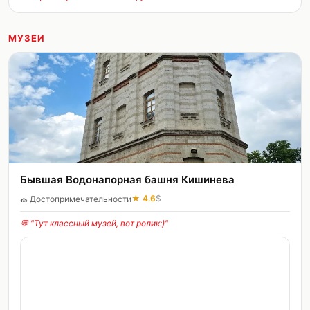
МУЗЕИ
Бывшая Водонапорная башня Кишинева
★
4.6
$
⛪
Достопримечательности
💬 "
Тут классный музей, вот ролик:)
"