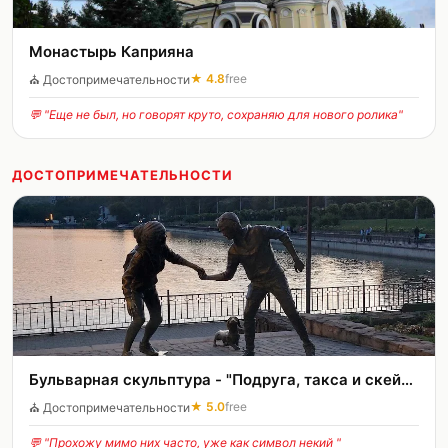
Монастырь Каприяна
★
4.8
free
⛪
Достопримечательности
💬 "
Еще не был, но говорят круто, сохраняю для нового ролика
"
ДОСТОПРИМЕЧАТЕЛЬНОСТИ
Бульварная скульптура - "Подруга, такса и скейтборд"
★
5.0
free
⛪
Достопримечательности
💬 "
Прохожу мимо них часто, уже как символ некий
"