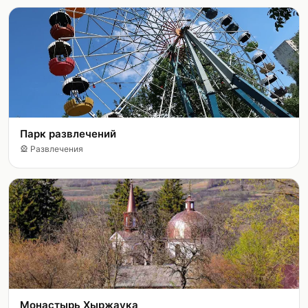
Парк развлечений
🎡
Развлечения
Монастырь Хыржаука