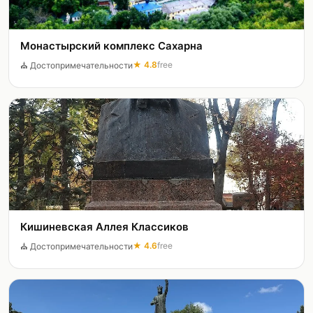
Монастырский комплекс Сахарна
★
4.8
free
⛪
Достопримечательности
Кишиневская Аллея Классиков
★
4.6
free
⛪
Достопримечательности