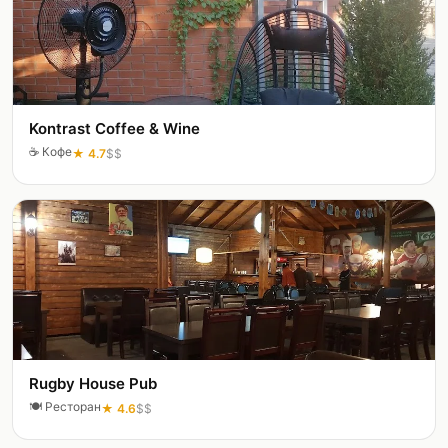
Kontrast Coffee & Wine
☕
Кофе
★
4.7
$$
Rugby House Pub
🍽️
Ресторан
★
4.6
$$