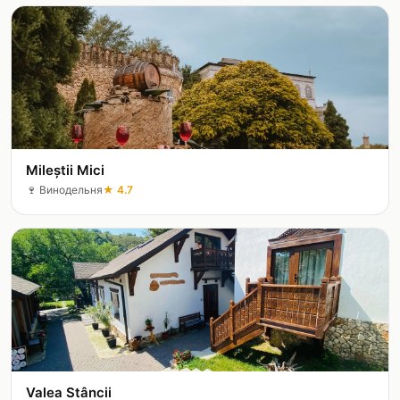
Mileștii Mici
🍷
Винодельня
★
4.7
Valea Stâncii