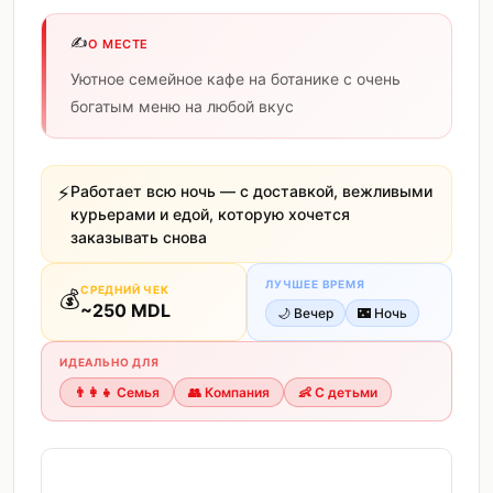
✍️
О МЕСТЕ
Уютное семейное кафе на ботанике с очень
богатым меню на любой вкус
⚡
Работает всю ночь — с доставкой, вежливыми
курьерами и едой, которую хочется
заказывать снова
ЛУЧШЕЕ ВРЕМЯ
СРЕДНИЙ ЧЕК
💰
~
250
MDL
🌙
Вечер
🌃
Ночь
ИДЕАЛЬНО ДЛЯ
👨‍👩‍👧
Семья
👥
Компания
👶
С детьми