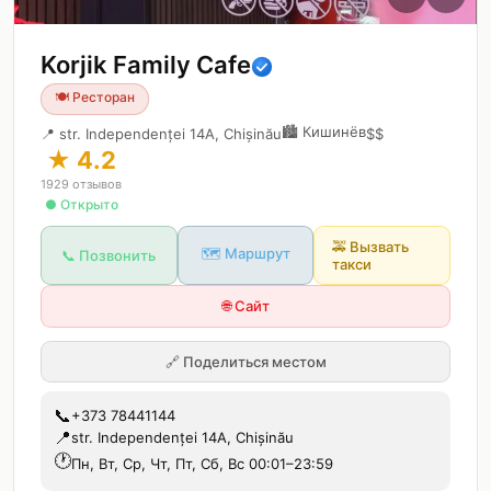
Korjik Family Cafe
🍽️
Ресторан
🏙️
Кишинёв
📍
str. Independenței 14A, Chișinău
$$
★
4.2
1929
отзывов
● Открыто
🚕
Вызвать
🗺️ Маршрут
📞 Позвонить
такси
🌐 Сайт
🔗
Поделиться местом
📞
+373 78441144
📍
str. Independenței 14A, Chișinău
🕐
Пн, Вт, Ср, Чт, Пт, Сб, Вс 00:01–23:59