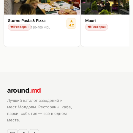
Storno Pasta & Pizza
Maori
★
4.2
🍽️
Ресторан
🍽️
Ресторан
150–400 MDL
around
.md
Лучший каталог заведений и
мест Молдовы. Рестораны, кафе,
парки, события — всё в одном
месте.