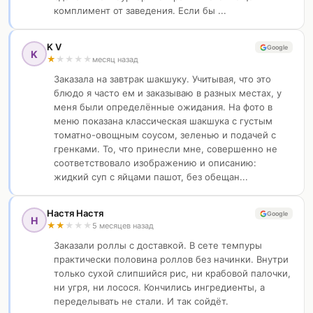
комплимент от заведения. Если бы ...
K V
Google
K
★
★
★
★
★
месяц назад
Заказала на завтрак шакшуку. Учитывая, что это
блюдо я часто ем и заказываю в разных местах, у
меня были определённые ожидания. На фото в
меню показана классическая шакшука с густым
томатно-овощным соусом, зеленью и подачей с
гренками. То, что принесли мне, совершенно не
соответствовало изображению и описанию:
жидкий суп с яйцами пашот, без обещан...
Настя Настя
Google
Н
★
★
★
★
★
5 месяцев назад
Заказали роллы с доставкой. В сете темпуры
практически половина роллов без начинки. Внутри
только сухой слипшийся рис, ни крабовой палочки,
ни угря, ни лосося. Кончились ингредиенты, а
переделывать не стали. И так сойдёт.