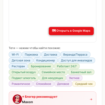
🗺️
Открыть в Google Maps
Теги — нажми чтобы найти похожие:
Wi-Fi
Парковка
Доставка
Веранда/Терраса
Детская зона
Кондиционер
Доступ для инвалидов
Ресторан
Бронирование
Работает 24/7
Открытый воздух
Семейное место
Банкетный зал
Подают алкоголь
Для некурящих
Уютное
Романтичное
Спокойное
Деловое
Средний чек
⭐
Блогер рекомендует
→
Maxon