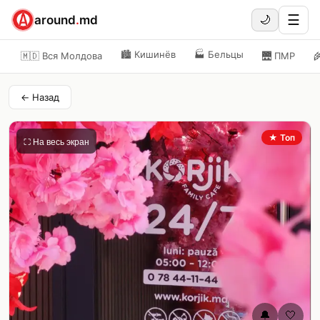
☰
around
.
md
🌙
🏙️
Кишинёв
🏭
Бельцы
🇲🇩 Вся Молдова
🌉
ПМР

← Назад
★ Топ
⛶ На весь экран
🔔
🤍