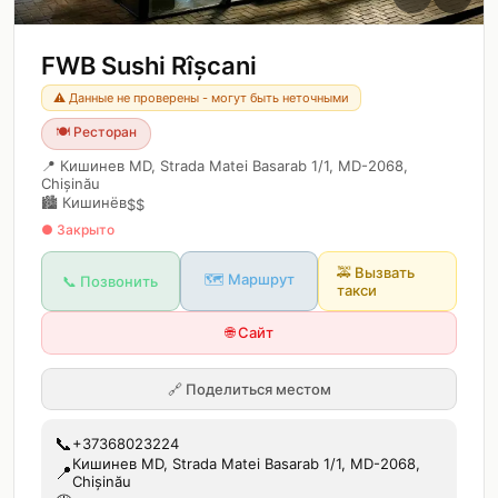
FWB Sushi Rîșcani
⚠️ Данные не проверены - могут быть неточными
🍽️
Ресторан
📍
Кишинев MD, Strada Matei Basarab 1/1, MD-2068,
Chișinău
🏙️
Кишинёв
$$
● Закрыто
🚕
Вызвать
🗺️ Маршрут
📞 Позвонить
такси
🌐 Сайт
🔗
Поделиться местом
📞
+37368023224
Кишинев MD, Strada Matei Basarab 1/1, MD-2068,
📍
Chișinău