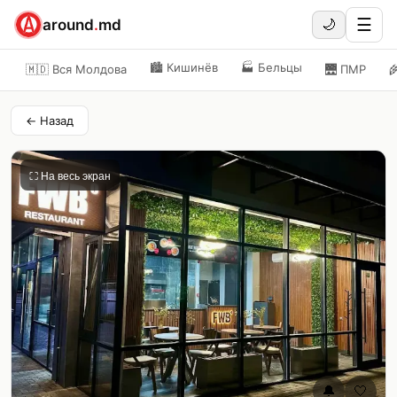
☰
around
.
md
🌙
🏙️
Кишинёв
🏭
Бельцы
🇲🇩 Вся Молдова
🌉
ПМР

← Назад
⛶ На весь экран
🔔
🤍