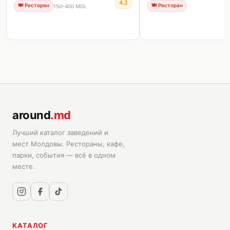
4.2
🍽️
Ресторан
🍽️
Ресторан
150–400 MDL
around
.md
Лучший каталог заведений и
мест Молдовы. Рестораны, кафе,
парки, события — всё в одном
месте.
КАТАЛОГ