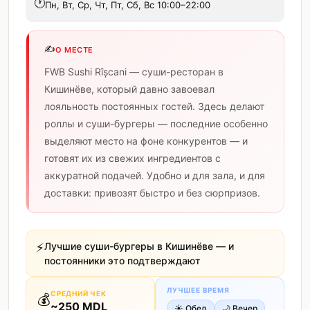
🕐
Пн, Вт, Ср, Чт, Пт, Сб, Вс 10:00–22:00
✍️
О МЕСТЕ
FWB Sushi Rîșcani — суши-ресторан в
Кишинёве, который давно завоевал
лояльность постоянных гостей. Здесь делают
роллы и суши-бургеры — последние особенно
выделяют место на фоне конкурентов — и
готовят их из свежих ингредиентов с
аккуратной подачей. Удобно и для зала, и для
доставки: привозят быстро и без сюрпризов.
⚡
Лучшие суши-бургеры в Кишинёве — и
постоянники это подтверждают
ЛУЧШЕЕ ВРЕМЯ
СРЕДНИЙ ЧЕК
💰
~
250
MDL
☀️
Обед
🌙
Вечер