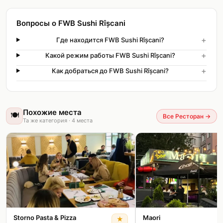
Вопросы о FWB Sushi Rîșcani
+
Где находится FWB Sushi Rîșcani?
+
Какой режим работы FWB Sushi Rîșcani?
+
Как добраться до FWB Sushi Rîșcani?
Похожие места
🍽️
Все Ресторан
→
Та же категория
·
4
места
Storno Pasta & Pizza
Maori
★