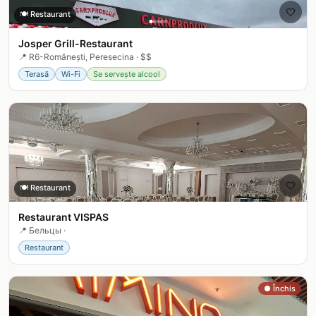
🤍
🍽️
Restaurant
Josper Grill-Restaurant
📍
R6-Romănești, Peresecina
·
$$
Terasă
Wi-Fi
Se servește alcool
🤍
🍽️
Restaurant
Restaurant VISPAS
📍
Бельцы
·
Restaurant
● Închis