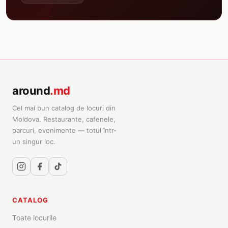
around
.md
Cel mai bun catalog de locuri din
Moldova. Restaurante, cafenele,
parcuri, evenimente — totul într-
un singur loc.
CATALOG
Toate locurile