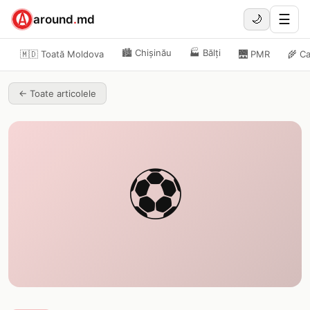
☰
around
.
md
🌙
🏙️
Chișinău
🏭
Bălți
🇲🇩 Toată Moldova
🌉
PMR
🌾
Ca
←
Toate articolele
⚽