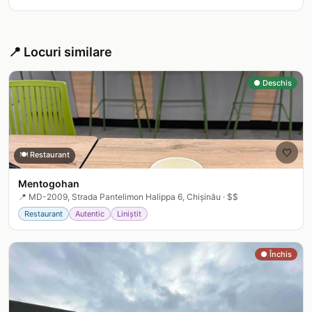
📍 Locuri similare
● Deschis
🤍
🍽️
Restaurant
Mentogohan
📍
MD-2009, Strada Pantelimon Halippa 6, Chișinău
·
$$
Restaurant
Autentic
Liniștit
● Închis