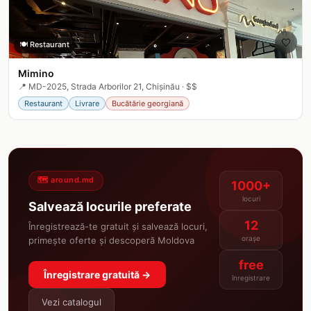
🤍
🍽️
Restaurant
Mimino
📍
MD-2025, Strada Arborilor 21, Chișinău
·
$$
Restaurant
Livrare
Bucătărie georgiană
🗺️ around.md
1000+
locuri
Salvează locurile preferate
12
Înregistrează-te gratuit și salvează locuri,
orașe
primește oferte și descoperă Moldova
free
Înregistrare gratuită →
înregistrare
Vezi catalogul