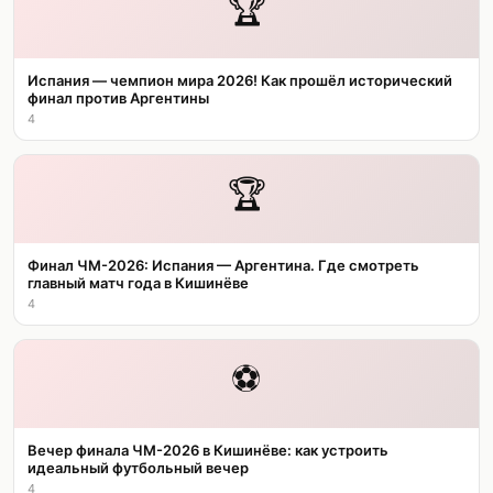
🏆
Испания — чемпион мира 2026! Как прошёл исторический
финал против Аргентины
4
🏆
Финал ЧМ-2026: Испания — Аргентина. Где смотреть
главный матч года в Кишинёве
4
⚽
Вечер финала ЧМ-2026 в Кишинёве: как устроить
идеальный футбольный вечер
4