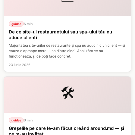
6
min
guides
De ce site-ul restaurantului sau spa-ului tău nu
aduce clienți
Majoritatea site-urilor de restaurante și spa nu aduc niciun client — și
cauza e aproape mereu una dintre cinci. Analizăm ce nu
funcționează, și ce poți face concret.
23 iunie 2026
🛠️
6
min
guides
Greșelile pe care le-am făcut creând around.md — și
ce m-au învățat