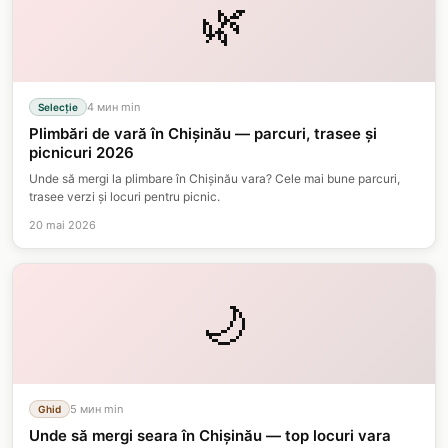
🌿
4 мин
min
Selecție
Plimbări de vară în Chișinău — parcuri, trasee și
picnicuri 2026
Unde să mergi la plimbare în Chișinău vara? Cele mai bune parcuri,
trasee verzi și locuri pentru picnic.
20 mai 2026
🌙
5 мин
min
Ghid
Unde să mergi seara în Chișinău — top locuri vara