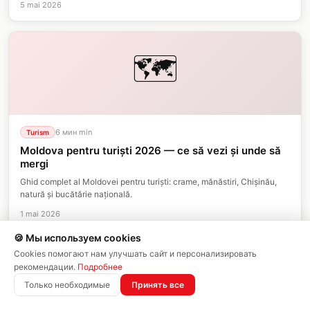
5 mai 2026
🗺️
6 мин
min
Turism
Moldova pentru turiști 2026 — ce să vezi și unde să
mergi
Ghid complet al Moldovei pentru turiști: crame, mănăstiri, Chișinău,
natură și bucătărie națională.
1 mai 2026
🍪 Мы используем cookies
Cookies помогают нам улучшать сайт и персонализировать
✂️
рекомендации.
Подробнее
Только необходимые
Принять все