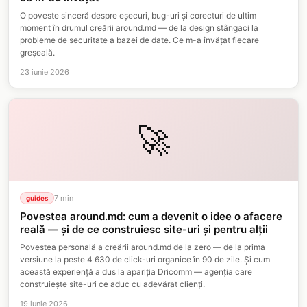
O poveste sinceră despre eșecuri, bug-uri și corecturi de ultim
moment în drumul creării around.md — de la design stângaci la
probleme de securitate a bazei de date. Ce m-a învățat fiecare
greșeală.
23 iunie 2026
🚀
7
min
guides
Povestea around.md: cum a devenit o idee o afacere
reală — și de ce construiesc site-uri și pentru alții
Povestea personală a creării around.md de la zero — de la prima
versiune la peste 4 630 de click-uri organice în 90 de zile. Și cum
această experiență a dus la apariția Dricomm — agenția care
construiește site-uri ce aduc cu adevărat clienți.
19 iunie 2026