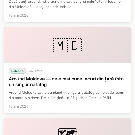
Dacă cauți around.md, araund md sau pur și simplu "site-ul locurilor
din Moldova" — ai ajuns unde trebuie.
16 mai 2026
🇲🇩
3 мин
min
Selecție
Around Moldova — cele mai bune locuri din țară într-
un singur catalog
Around Moldova sau around.md — singurul catalog complet de locuri
din toată Moldova. De la Chișinău la Bălți, de la Orhei la RMN.
16 mai 2026
🗺️