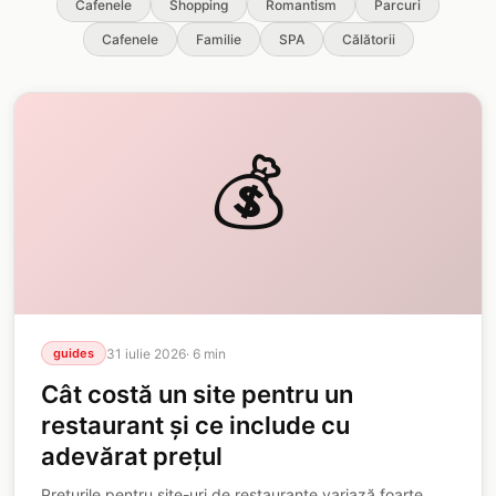
Cafenele
Shopping
Romantism
Parcuri
Cafenele
Familie
SPA
Călătorii
💰
31 iulie 2026
·
6
min
guides
Cât costă un site pentru un
restaurant și ce include cu
adevărat prețul
Prețurile pentru site-uri de restaurante variază foarte