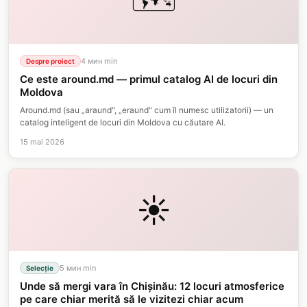
4 мин
min
Despre proiect
Ce este around.md — primul catalog AI de locuri din
Moldova
Around.md (sau „araund", „eraund" cum îl numesc utilizatorii) — un
catalog inteligent de locuri din Moldova cu căutare AI.
15 mai 2026
☀️
5 мин
min
Selecție
Unde să mergi vara în Chișinău: 12 locuri atmosferice
pe care chiar merită să le vizitezi chiar acum