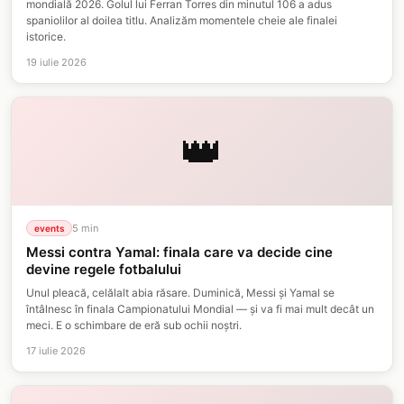
mondială 2026. Golul lui Ferran Torres din minutul 106 a adus
spaniolilor al doilea titlu. Analizăm momentele cheie ale finalei
istorice.
19 iulie 2026
👑
5
min
events
Messi contra Yamal: finala care va decide cine
devine regele fotbalului
Unul pleacă, celălalt abia răsare. Duminică, Messi și Yamal se
întâlnesc în finala Campionatului Mondial — și va fi mai mult decât un
meci. E o schimbare de eră sub ochii noștri.
17 iulie 2026