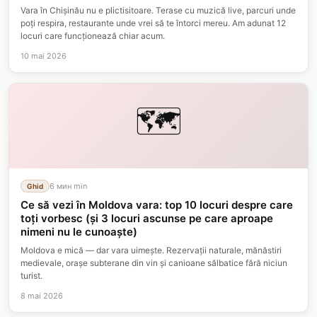
Vara în Chișinău nu e plictisitoare. Terase cu muzică live, parcuri unde
poți respira, restaurante unde vrei să te întorci mereu. Am adunat 12
locuri care funcționează chiar acum.
10 mai 2026
🗺️
6 мин
min
Ghid
Ce să vezi în Moldova vara: top 10 locuri despre care
toți vorbesc (și 3 locuri ascunse pe care aproape
nimeni nu le cunoaște)
Moldova e mică — dar vara uimește. Rezervații naturale, mănăstiri
medievale, orașe subterane din vin și canioane sălbatice fără niciun
turist.
8 mai 2026