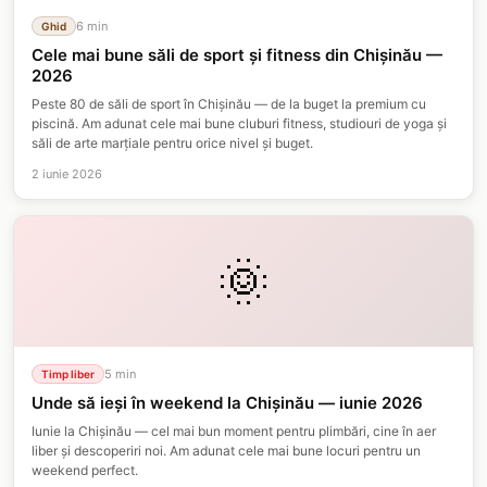
6
min
Ghid
Cele mai bune săli de sport și fitness din Chișinău —
2026
Peste 80 de săli de sport în Chișinău — de la buget la premium cu
piscină. Am adunat cele mai bune cluburi fitness, studiouri de yoga și
săli de arte marțiale pentru orice nivel și buget.
2 iunie 2026
🌞
5
min
Timp liber
Unde să ieși în weekend la Chișinău — iunie 2026
Iunie la Chișinău — cel mai bun moment pentru plimbări, cine în aer
liber și descoperiri noi. Am adunat cele mai bune locuri pentru un
weekend perfect.