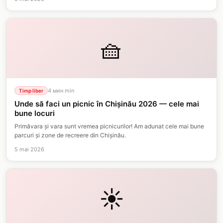
🧺
4 мин
min
Timp liber
Unde să faci un picnic în Chișinău 2026 — cele mai
bune locuri
Primăvara și vara sunt vremea picnicurilor! Am adunat cele mai bune
parcuri și zone de recreere din Chișinău.
5 mai 2026
☀️