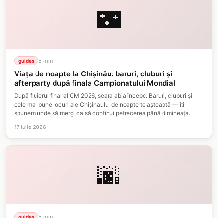
🌃
5
min
guides
Viața de noapte la Chișinău: baruri, cluburi și
afterparty după finala Campionatului Mondial
După fluierul final al CM 2026, seara abia începe. Baruri, cluburi și
cele mai bune locuri ale Chișinăului de noapte te așteaptă — îți
spunem unde să mergi ca să continui petrecerea până dimineața.
17 iulie 2026
🌆
5
min
guides