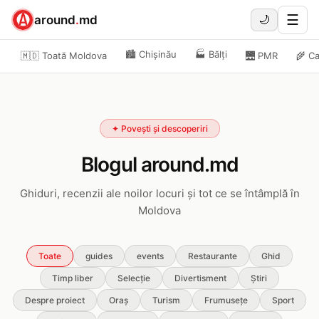
☰
around
.
md
🌙
🏙️
Chișinău
🏭
Bălți
🇲🇩 Toată Moldova
🌉
PMR
🌾
Ca
✦ Povești și descoperiri
Blogul around.md
Ghiduri, recenzii ale noilor locuri și tot ce se întâmplă în
Moldova
Toate
guides
events
Restaurante
Ghid
Timp liber
Selecție
Divertisment
Știri
Despre proiect
Oraș
Turism
Frumusețe
Sport