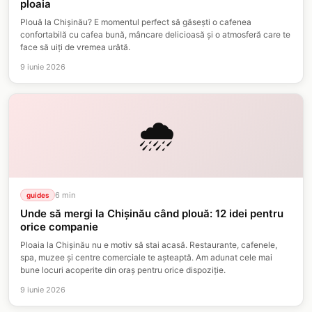
ploaia
Plouă la Chișinău? E momentul perfect să găsești o cafenea
confortabilă cu cafea bună, mâncare delicioasă și o atmosferă care te
face să uiți de vremea urâtă.
9 iunie 2026
🌧️
6
min
guides
Unde să mergi la Chișinău când plouă: 12 idei pentru
orice companie
Ploaia la Chișinău nu e motiv să stai acasă. Restaurante, cafenele,
spa, muzee și centre comerciale te așteaptă. Am adunat cele mai
bune locuri acoperite din oraș pentru orice dispoziție.
9 iunie 2026