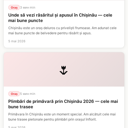
3 мин
min
Oraș
Unde să vezi răsăritul și apusul în Chișinău — cele
mai bune puncte
Chișinău este un oraș deluros cu priveliști frumoase. Am adunat cele
mai bune puncte de belvedere pentru răsărit și apus.
5 mai 2026
🌷
5 мин
min
Oraș
Plimbări de primăvară prin Chișinău 2026 — cele mai
bune trasee
Primăvara în Chișinău este un moment special. Am alcătuit cele mai
bune trasee pietonale pentru plimbări prin orașul înflorit.
5 mai 2026