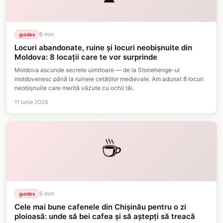
8
min
guides
Locuri abandonate, ruine și locuri neobișnuite din
Moldova: 8 locații care te vor surprinde
Moldova ascunde secrete uimitoare — de la Stonehenge-ul
moldovenesc până la ruinele cetăților medievale. Am adunat 8 locuri
neobișnuite care merită văzute cu ochii tăi.
11 iunie 2026
☕
5
min
guides
Cele mai bune cafenele din Chișinău pentru o zi
ploioasă: unde să bei cafea și să aștepți să treacă