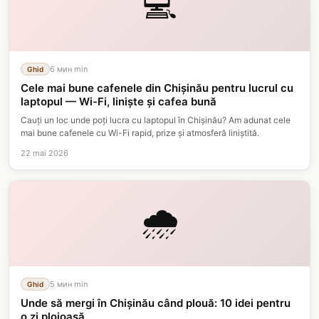
💻
6 мин
min
Ghid
Cele mai bune cafenele din Chișinău pentru lucrul cu
laptopul — Wi-Fi, liniște și cafea bună
Cauți un loc unde poți lucra cu laptopul în Chișinău? Am adunat cele
mai bune cafenele cu Wi-Fi rapid, prize și atmosferă liniștită.
22 mai 2026
🌧️
5 мин
min
Ghid
Unde să mergi în Chișinău când plouă: 10 idei pentru
o zi ploioasă