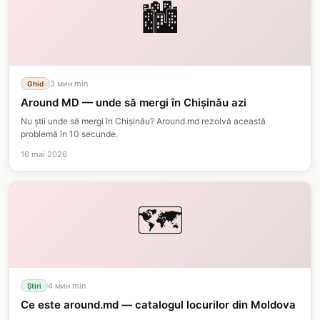
🏙️
3 мин
min
Ghid
Around MD — unde să mergi în Chișinău azi
Nu știi unde să mergi în Chișinău? Around.md rezolvă această
problemă în 10 secunde.
16 mai 2026
🗺️
4 мин
min
Știri
Ce este around.md — catalogul locurilor din Moldova