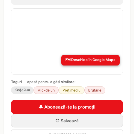
🗺️
Deschide în Google Maps
Taguri — apasă pentru a găsi similare:
Кофейня
Mic-dejun
Preț mediu
Brutărie
🔔 Abonează-te la promoții
♡ Salvează