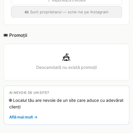
🚩 Raportează o eroare
📸 Sunt proprietarul — scrie-ne pe Instagram
🎟️ Promoții
🎪
Deocamdată nu există promoții
AI NEVOIE DE UN SITE?
🌐 Localul tău are nevoie de un site care aduce cu adevărat
clienți
Află mai mult →