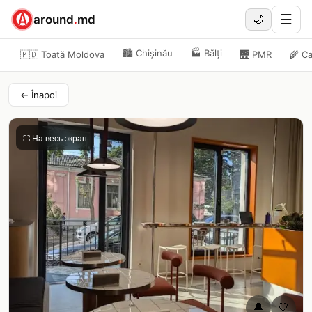
☰
around
.
md
🌙
🏙️
Chișinău
🏭
Bălți
🇲🇩 Toată Moldova
🌉
PMR
🌾
Ca
← Înapoi
⛶ На весь экран
🔔
🤍