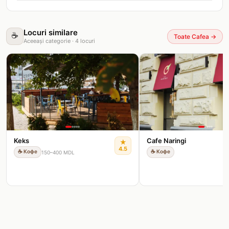
Locuri similare
☕
Toate Cafea
→
Aceeași categorie
·
4
locuri
Keks
Cafe Naringi
★
4.5
☕
Кофе
☕
Кофе
150–400 MDL