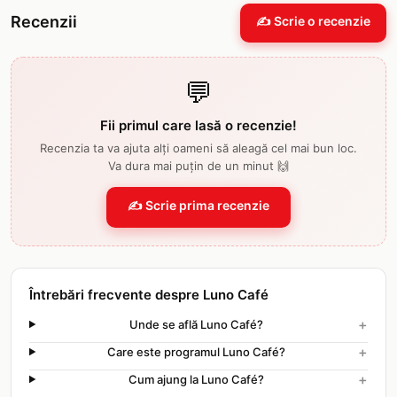
Recenzii
✍️ Scrie o recenzie
💬
Fii primul care lasă o recenzie!
Recenzia ta va ajuta alți oameni să aleagă cel mai bun loc.
Va dura mai puțin de un minut 🙌
✍️ Scrie prima recenzie
Întrebări frecvente despre Luno Café
+
Unde se află Luno Café?
+
Care este programul Luno Café?
+
Cum ajung la Luno Café?