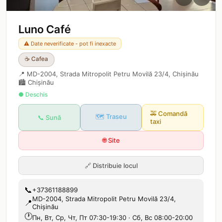
Luno Café
⚠️ Date neverificate - pot fi inexacte
☕
Cafea
📍
MD-2004, Strada Mitropolit Petru Movilă 23/4, Chișinău
🏙️
Chișinău
● Deschis
🚕
Comandă
🗺️ Traseu
📞 Sună
taxi
🌐 Site
🔗
Distribuie locul
📞
+37361188899
MD-2004, Strada Mitropolit Petru Movilă 23/4,
📍
Chișinău
🕐
Пн, Вт, Ср, Чт, Пт 07:30-19:30 · Сб, Вс 08:00-20:00