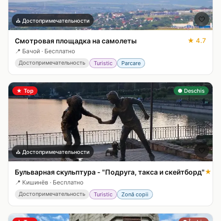
🤍
⛪
Достопримечательности
Смотровая площадка нa самолеты
★
4.7
📍
Бачой
·
Бесплатно
Достопримечательность
Turistic
Parcare
★
Top
● Deschis
🤍
⛪
Достопримечательности
Бульварная скульптура - "Подруга, такса и скейтборд"
★
5.
📍
Кишинёв
·
Бесплатно
Достопримечательность
Turistic
Zonă copii