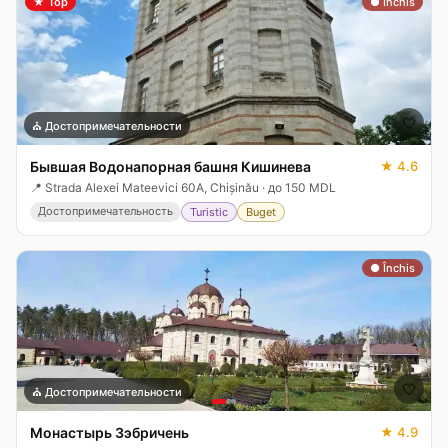
★
Top
● Închis
🤍
⛪
Достопримечательности
Бывшая Водонапорная башня Кишинева
★
4.6
📍
Strada Alexei Mateevici 60A, Chișinău
·
до 150 MDL
Достопримечательность
Turistic
Buget
● Închis
🤍
⛪
Достопримечательности
Монастырь Зэбричень
★
4.9