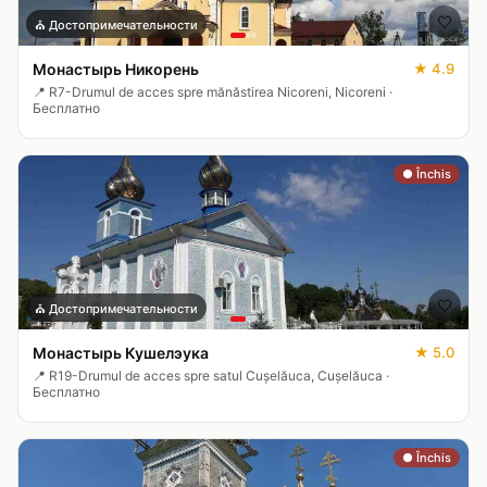
🤍
⛪
Достопримечательности
Монастырь Никорень
★
4.9
📍
R7-Drumul de acces spre mănăstirea Nicoreni, Nicoreni
·
Бесплатно
● Închis
🤍
⛪
Достопримечательности
Монастырь Кушелэука
★
5.0
📍
R19-Drumul de acces spre satul Cușelăuca, Cușelăuca
·
Бесплатно
● Închis