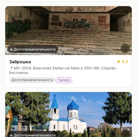
🤍
⛪
Достопримечательности
Заброшка
★
5.0
📍
MD-2004, Bulevardul Ștefan cel Mare și Sfînt 169, Chișinău
·
Бесплатно
Достопримечательность
Turistic
🤍
⛪
Достопримечательности