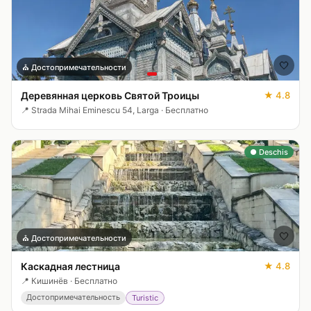
🤍
⛪
Достопримечательности
Деревянная церковь Святой Троицы
★
4.8
📍
Strada Mihai Eminescu 54, Larga
·
Бесплатно
● Deschis
🤍
⛪
Достопримечательности
Каскадная лестница
★
4.8
📍
Кишинёв
·
Бесплатно
Достопримечательность
Turistic