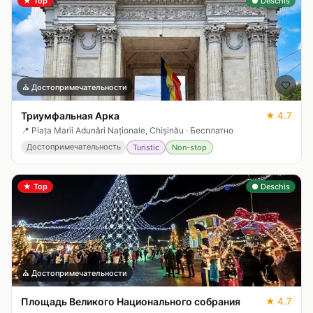
★
Top
● Deschis
🤍
⛪
Достопримечательности
Триумфальная Арка
★
4.7
📍
Piața Marii Adunări Naționale, Chișinău
·
Бесплатно
Достопримечательность
Turistic
Non-stop
★
Top
● Deschis
🤍
⛪
Достопримечательности
Площадь Великого Национального собрания
★
4.7