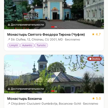
🤍
⛪
Достопримечательности
Монастырь Святого Феодора Тирона (Чуфля)
★
4.7
📍
Str. Ciuflea, 12, Chisinau, CU 2001, MD
·
Бесплатно
Liniștit
Autentic
Turistic
● Închis
🤍
⛪
Достопримечательности
Монастырь Боканча
★
5.0
📍
Chișcăreni-Ciuciuieni-Dumbrăvița, Bocancea-Schit
·
Бесплатно