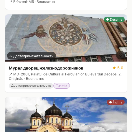
📍
Brînzeni-M5
·
Бесплатно
● Deschis
🤍
⛪
Достопримечательности
Мурал дворец железнодорожников
★
5.0
📍
MD-2001, Palatul de Cultură al Feroviarilor, Bulevardul Decebal 2,
Chișinău
·
Бесплатно
Достопримечательность
Turistic
● Închis