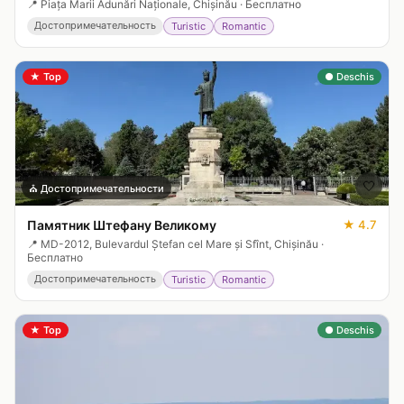
📍
Piața Marii Adunări Naționale, Chișinău
·
Бесплатно
Достопримечательность
Turistic
Romantic
★
Top
● Deschis
🤍
⛪
Достопримечательности
Памятник Штефану Великому
★
4.7
📍
MD-2012, Bulevardul Ștefan cel Mare și Sfînt, Chișinău
·
Бесплатно
Достопримечательность
Turistic
Romantic
★
Top
● Deschis