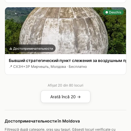
● Deschis
🤍
⛪
Достопримечательности
Бывший стратегический пункт слежения за воздушным пр
📍
CX3H+3P Мирчешть, Молдова
·
Бесплатно
Afișat
20
din
80
locuri
Arată încă 20 →
Достопримечательности în Moldova
Filtrează după categorie, oraș sau taguri. Găsești locuri verificate cu