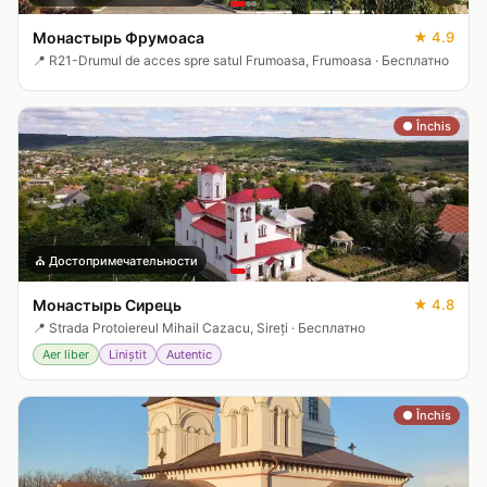
Монастырь Фрумоаса
★
4.9
📍
R21-Drumul de acces spre satul Frumoasa, Frumoasa
·
Бесплатно
● Închis
🤍
⛪
Достопримечательности
Монастырь Сирець
★
4.8
📍
Strada Protoiereul Mihail Cazacu, Sireți
·
Бесплатно
Aer liber
Liniștit
Autentic
● Închis