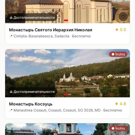
🤍
⛪
Достопримечательности
Монастырь Святого Иерархия Николая
★
5.0
📍
Cimişlia-Basarabeasca, Sadaclia
·
Бесплатно
● Închis
🤍
⛪
Достопримечательности
Монастырь Косэуць
★
4.8
📍
Manastirea Cosauti, Cosauti, Cosauti, SO 3026, MD
·
Бесплатно
● Închis