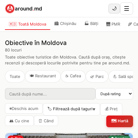
☰
around
.
md
🌙
🏙️
Chișinău
🏭
Bălți
🇲🇩 Toată Moldova
🌉
PMR
🌾
Ca
Obiective în Moldova
80
locuri
Toate obiective turistice din Moldova. Caută după oraș, citește
recenzii și descoperă locurile potrivite pentru tine pe around.md.
🍽️
Restaurant
☕
Cafea
Toate
🌿
Parc
💪
Sală sport
Deschis acum
🏷️ Filtrează după taguri
💰
Preț
▼
👥
Cu cine
⏰
Când
🗺️
Hartă