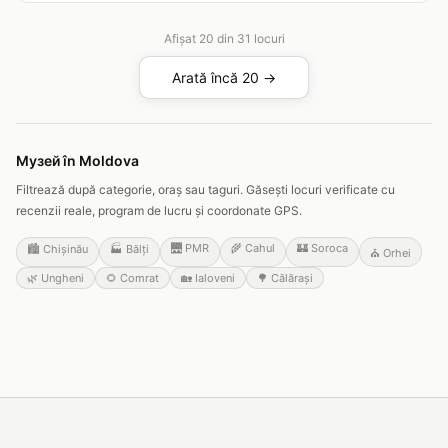
Afișat
20
din
31
locuri
Arată încă 20 →
Музей în Moldova
Filtrează după categorie, oraș sau taguri. Găsești locuri verificate cu
recenzii reale, program de lucru și coordonate GPS.
🌉
PMR
🌾
Cahul
🏰
Soroca
🏙️
Chișinău
🏭
Bălți
⛪
Orhei
🌿
Ungheni
🌻
Comrat
🏡
Ialoveni
🌳
Călărași