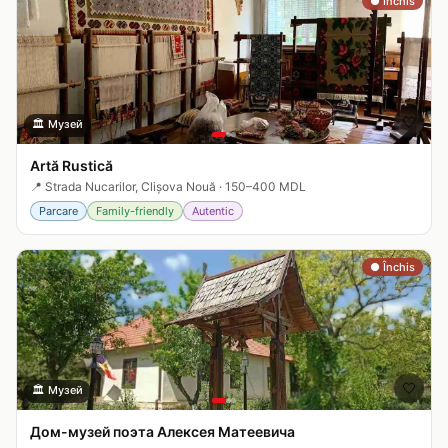
● Închis
🤍
🏛️
Музей
Artă Rustică
📍
Strada Nucarilor, Clișova Nouă
·
150–400 MDL
Parcare
Family-friendly
Autentic
● Închis
🤍
🏛️
Музей
Дом-музей поэта Алексея Матеевича