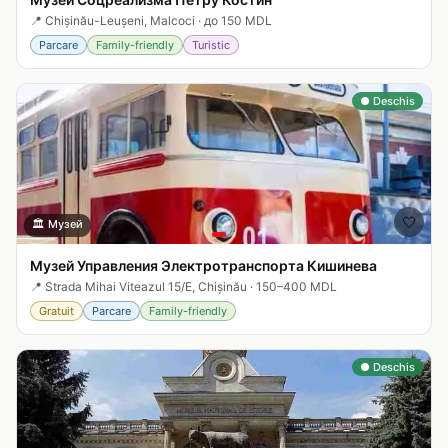
📍
Chișinău-Leușeni, Malcoci
·
до 150 MDL
Parcare
Family-friendly
Turistic
● Deschis
🤍
🏛️
Музей
Музей Управления Электротранспорта Кишинева
📍
Strada Mihai Viteazul 15/E, Chișinău
·
150–400 MDL
Gratuit
Parcare
Family-friendly
● Deschis