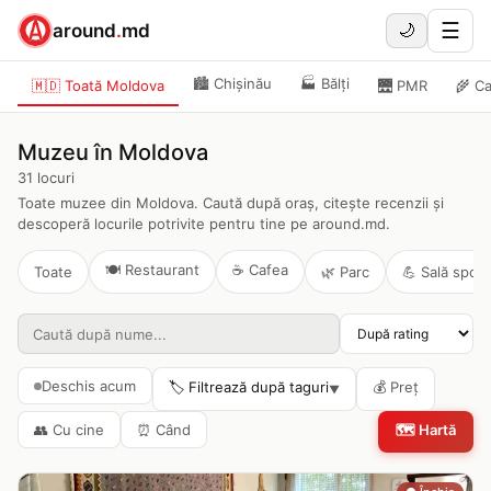
☰
around
.
md
🌙
🏙️
Chișinău
🏭
Bălți
🇲🇩 Toată Moldova
🌉
PMR
🌾
Ca
Muzeu în Moldova
31
locuri
Toate muzee din Moldova. Caută după oraș, citește recenzii și
descoperă locurile potrivite pentru tine pe around.md.
🍽️
Restaurant
☕
Cafea
Toate
🌿
Parc
💪
Sală sport
Deschis acum
🏷️ Filtrează după taguri
💰
Preț
▼
👥
Cu cine
⏰
Când
🗺️
Hartă