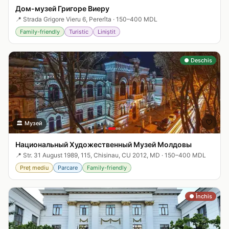
Дом-музей Григоре Виеру
📍
Strada Grigore Vieru 6, Pererîta
·
150–400 MDL
Family-friendly
Turistic
Liniștit
● Deschis
🤍
🏛️
Музей
Национальный Художественный Музей Молдовы
📍
Str. 31 August 1989, 115, Chisinau, CU 2012, MD
·
150–400 MDL
Preț mediu
Parcare
Family-friendly
● Închis