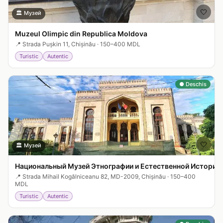
🤍
🏛️
Музей
Muzeul Olimpic din Republica Moldova
📍
Strada Pușkin 11, Chișinău
·
150–400 MDL
Turistic
Autentic
● Deschis
🤍
🏛️
Музей
Национальный Музей Этнографии и Естественной Истории
📍
Strada Mihail Kogălniceanu 82, MD-2009, Chișinău
·
150–400
MDL
Turistic
Autentic