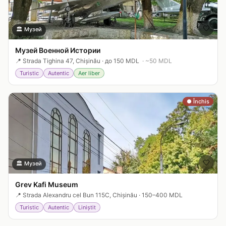
🤍
🏛️
Музей
Музей Военной Истории
📍
Strada Tighina 47, Chișinău
·
до 150 MDL
· ~
50
MDL
Turistic
Autentic
Aer liber
● Închis
🤍
🏛️
Музей
Grev Kafi Museum
📍
Strada Alexandru cel Bun 115C, Chișinău
·
150–400 MDL
Turistic
Autentic
Liniștit