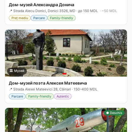
Дом-музей Александра Донича
📍
Strada Alecu Donici, Donici 3526, MD
·
до 150 MDL
· ~
50
MDL
Preț mediu
Parcare
Family-friendly
🤍
🏛️
Музей
Дом-музей поэта Алексея Матеевича
📍
Strada Alexei Mateevici 28, Căinari
·
150–400 MDL
Parcare
Family-friendly
Autentic
● Deschis