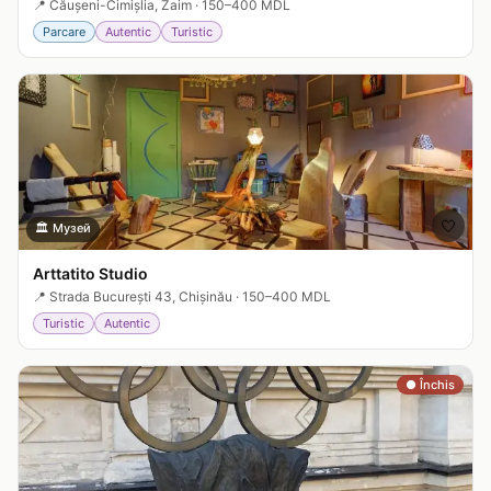
📍
Căușeni-Cimișlia, Zaim
·
150–400 MDL
Parcare
Autentic
Turistic
🤍
🏛️
Музей
Arttatito Studio
📍
Strada București 43, Chișinău
·
150–400 MDL
Turistic
Autentic
● Închis