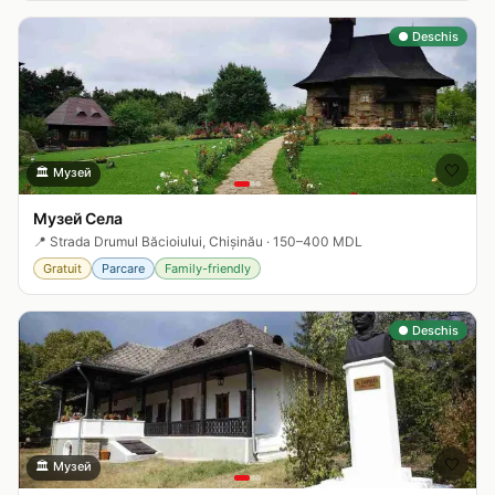
● Deschis
🤍
🏛️
Музей
Музей Села
📍
Strada Drumul Băcioiului, Chișinău
·
150–400 MDL
Gratuit
Parcare
Family-friendly
● Deschis
🤍
🏛️
Музей