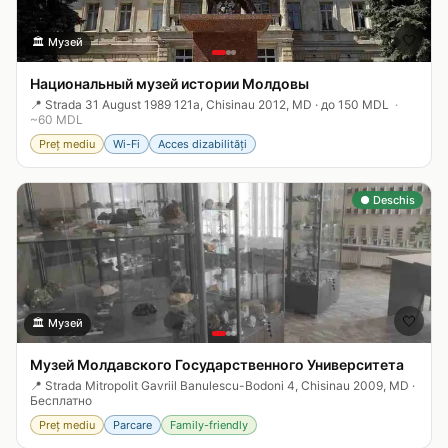
🤍
🏛️
Музей
Национальный музей истории Молдовы
📍
Strada 31 August 1989 121a, Chisinau 2012, MD
·
до 150 MDL
·
~
60
MDL
Preț mediu
Wi-Fi
Acces dizabilități
● Deschis
🤍
🏛️
Музей
Музей Молдавского Государственного Университета
📍
Strada Mitropolit Gavriil Banulescu-Bodoni 4, Chisinau 2009, MD
·
Бесплатно
Preț mediu
Parcare
Family-friendly