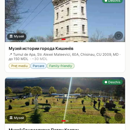
● Deschis
🤍
🏛️
Музей
Музей истории города Кишинёв
📍
Turnul de Apa, Str. Alexei Mateevici, 60A, Chisinau, CU 2009, MD
·
до 150 MDL
· ~
30
MDL
Preț mediu
Parcare
Family-friendly
● Deschis
🤍
🏛️
Музей
Музей Соцреализма Петру Костин