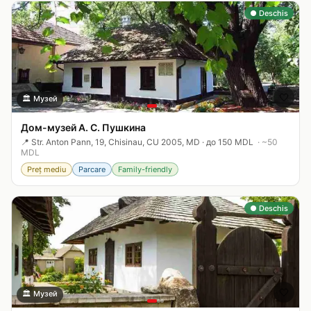
● Deschis
🤍
🏛️
Музей
Дом-музей А. С. Пушкина
📍
Str. Anton Pann, 19, Chisinau, CU 2005, MD
·
до 150 MDL
· ~
50
MDL
Preț mediu
Parcare
Family-friendly
● Deschis
🤍
🏛️
Музей