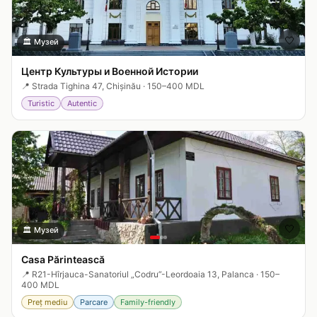
🤍
🏛️
Музей
Центр Культуры и Военной Истории
📍
Strada Tighina 47, Chișinău
·
150–400 MDL
Turistic
Autentic
🤍
🏛️
Музей
Casa Părintească
📍
R21-Hîrjauca-Sanatoriul „Codru”-Leordoaia 13, Palanca
·
150–
400 MDL
Preț mediu
Parcare
Family-friendly