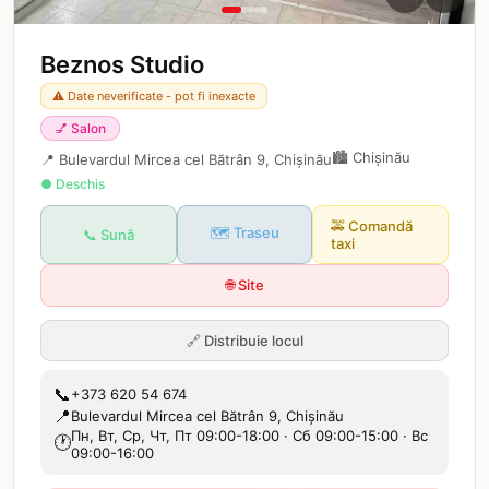
Beznos Studio
⚠️ Date neverificate - pot fi inexacte
💅
Salon
🏙️
Chișinău
📍
Bulevardul Mircea cel Bătrân 9, Chișinău
● Deschis
🚕
Comandă
🗺️ Traseu
📞 Sună
taxi
🌐 Site
🔗
Distribuie locul
📞
+373 620 54 674
📍
Bulevardul Mircea cel Bătrân 9, Chișinău
Пн, Вт, Ср, Чт, Пт 09:00-18:00 · Сб 09:00-15:00 · Вс
🕐
09:00-16:00