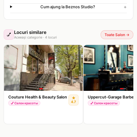
+
Cum ajung la Beznos Studio?
Locuri similare
💅
Toate Salon
→
Aceeași categorie
·
4
locuri
Couture Health & Beauty Salon
Uppercut-Garage Barber
★
4.7
💅
Салон красоты
💅
Салон красоты