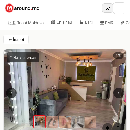
☰
around
.
md
🌙
🏙️
Chișinău
🏭
Bălți
🇲🇩 Toată Moldova
🌉
PMR
🌾
Ca
← Înapoi
1
/
5
⛶ На весь экран
‹
›
🔔
🤍