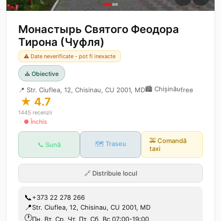
Монастырь Святого Феодора
Тирона (Чуфля)
⚠️ Date neverificate - pot fi inexacte
⛪
Obiective
🏙️
Chișinău
📍
Str. Ciuflea, 12, Chisinau, CU 2001, MD
free
★
4.7
1445
recenzii
● Închis
🚕
Comandă
🗺️ Traseu
📞 Sună
taxi
🔗
Distribuie locul
📞
+373 22 278 266
📍
Str. Ciuflea, 12, Chisinau, CU 2001, MD
🕐
Пн, Вт, Ср, Чт, Пт, Сб, Вс 07:00-19:00