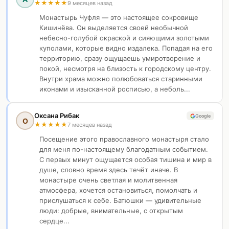
★
★
★
★
★
9 месяцев назад
Монастырь Чуфля — это настоящее сокровище
Кишинёва. Он выделяется своей необычной
небесно-голубой окраской и сияющими золотыми
куполами, которые видно издалека. Попадая на его
территорию, сразу ощущаешь умиротворение и
покой, несмотря на близость к городскому центру.
Внутри храма можно полюбоваться старинными
иконами и изысканной росписью, а неболь...
Оксана Рибак
Google
О
★
★
★
★
★
7 месяцев назад
Посещение этого православного монастыря стало
для меня по-настоящему благодатным событием.
С первых минут ощущается особая тишина и мир в
душе, словно время здесь течёт иначе. В
монастыре очень светлая и молитвенная
атмосфера, хочется остановиться, помолчать и
прислушаться к себе. Батюшки — удивительные
люди: добрые, внимательные, с открытым
сердце...