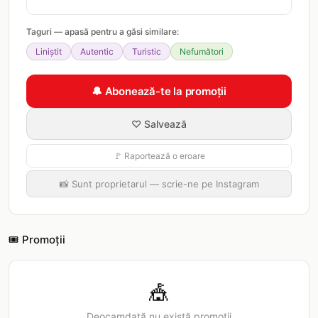
Taguri — apasă pentru a găsi similare:
Liniștit
Autentic
Turistic
Nefumători
🔔 Abonează-te la promoții
♡ Salvează
🚩 Raportează o eroare
📸 Sunt proprietarul — scrie-ne pe Instagram
🎟️ Promoții
🎪
Deocamdată nu există promoții