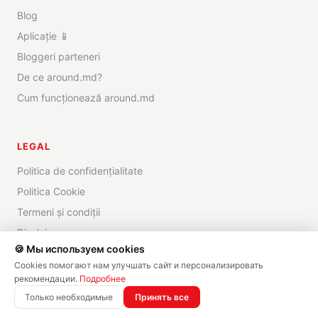
Blog
Aplicație 📱
Bloggeri parteneri
De ce around.md?
Cum funcționează around.md
LEGAL
Politica de confidențialitate
Politica Cookie
Termeni și condiții
Disclaimer
🍪 Мы используем cookies
Cookies помогают нам улучшать сайт и персонализировать
рекомендации.
Подробнее
©
2026
around.md —
Toate drepturile rezervate
Только необходимые
Принять все
✨
Creat de
DRICOMM