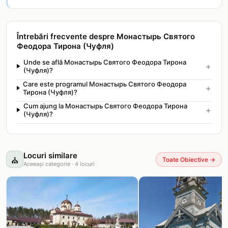
Întrebări frecvente despre Монастырь Святого
Феодора Тирона (Чуфля)
Unde se află Монастырь Святого Феодора Тирона
+
(Чуфля)?
Care este programul Монастырь Святого Феодора
+
Тирона (Чуфля)?
Cum ajung la Монастырь Святого Феодора Тирона
+
(Чуфля)?
Locuri similare
⛪
Toate Obiective
→
Aceeași categorie
·
4
locuri