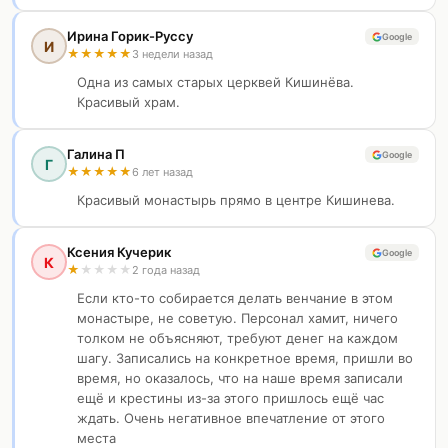
Ирина Горик-Руссу
Google
И
★
★
★
★
★
3 недели назад
Одна из самых старых церквей Кишинёва.
Красивый храм.
Галина П
Google
Г
★
★
★
★
★
6 лет назад
Красивый монастырь прямо в центре Кишинева.
Ксения Кучерик
Google
К
★
★
★
★
★
2 года назад
Если кто-то собирается делать венчание в этом
монастыре, не советую. Персонал хамит, ничего
толком не объясняют, требуют денег на каждом
шагу. Записались на конкретное время, пришли во
время, но оказалось, что на наше время записали
ещё и крестины из-за этого пришлось ещё час
ждать. Очень негативное впечатление от этого
места