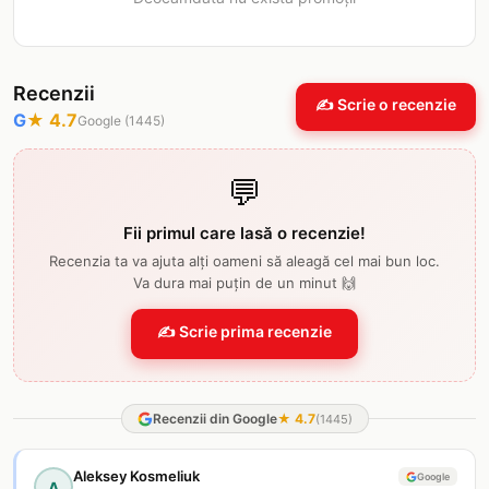
Recenzii
✍️ Scrie o recenzie
G
★
4.7
Google (
1445
)
💬
Fii primul care lasă o recenzie!
Recenzia ta va ajuta alți oameni să aleagă cel mai bun loc.
Va dura mai puțin de un minut 🙌
✍️ Scrie prima recenzie
Recenzii din Google
★
4.7
(
1445
)
Aleksey Kosmeliuk
Google
A