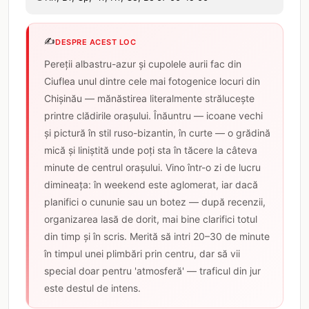
✍️
DESPRE ACEST LOC
Pereții albastru-azur și cupolele aurii fac din
Ciuflea unul dintre cele mai fotogenice locuri din
Chișinău — mănăstirea literalmente strălucește
printre clădirile orașului. Înăuntru — icoane vechi
și pictură în stil ruso-bizantin, în curte — o grădină
mică și liniștită unde poți sta în tăcere la câteva
minute de centrul orașului. Vino într-o zi de lucru
dimineața: în weekend este aglomerat, iar dacă
planifici o cununie sau un botez — după recenzii,
organizarea lasă de dorit, mai bine clarifici totul
din timp și în scris. Merită să intri 20–30 de minute
în timpul unei plimbări prin centru, dar să vii
special doar pentru 'atmosferă' — traficul din jur
este destul de intens.