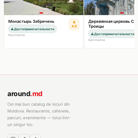
Монастырь Зэбричень
Деревянная церковь Св
★
Троицы
4.9
⛪
Достопримечательности
⛪
Достопримечательности
Бесплатно
Бесплатно
around
.md
Cel mai bun catalog de locuri din
Moldova. Restaurante, cafenele,
parcuri, evenimente — totul într-
un singur loc.