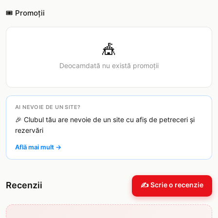
🎟️ Promoții
🎪
Deocamdată nu există promoții
AI NEVOIE DE UN SITE?
🎉 Clubul tău are nevoie de un site cu afiș de petreceri și
rezervări
Află mai mult →
Recenzii
✍️ Scrie o recenzie