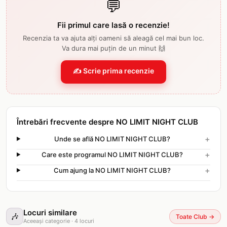
💬
Fii primul care lasă o recenzie!
Recenzia ta va ajuta alți oameni să aleagă cel mai bun loc.
Va dura mai puțin de un minut 🙌
✍️ Scrie prima recenzie
Întrebări frecvente despre NO LIMIT NIGHT CLUB
+
Unde se află NO LIMIT NIGHT CLUB?
+
Care este programul NO LIMIT NIGHT CLUB?
+
Cum ajung la NO LIMIT NIGHT CLUB?
Locuri similare
🎶
Toate Club
→
Aceeași categorie
·
4
locuri