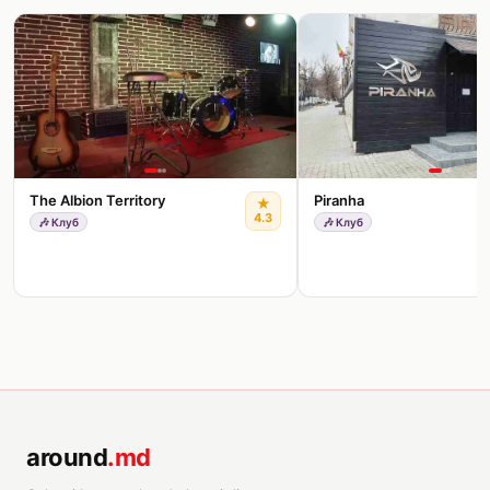
The Albion Territory
Piranha
★
4.3
🎶
Клуб
🎶
Клуб
around
.md