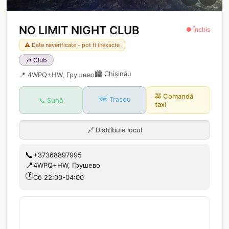
NO LIMIT NIGHT CLUB
● Închis
⚠️ Date neverificate - pot fi inexacte
🎶
Club
🏙️
Chișinău
📍
4WPQ+HW, Грушево
🚕
Comandă
🗺️ Traseu
📞 Sună
taxi
🔗
Distribuie locul
📞
+37368897995
📍
4WPQ+HW, Грушево
🕐
Сб 22:00-04:00