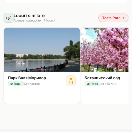
Locuri similare
🌿
Toate Parc
→
Aceeași categorie
·
4
locuri
Парк Валя Морилор
Ботанический сад
★
4.8
🌿
Парк
Бесплатно
🌿
Парк
до 150 MDL