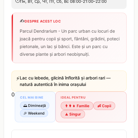
🕐
Пн, Вт, Ср, Чт, Пт, Сб, Вс 08:00-21:00–22:00
✍️
DESPRE ACEST LOC
Parcul Dendrarium - Un parc urban cu locuri de
joacă pentru copii și sport, fântâni, grădini, poteci
pietonale, un lac și bănci. Este și un parc cu
diverse plante și arbori neobișnuiți.
⚡
Lac cu lebede, glicină înflorită și arbori rari —
natură autentică în inima orașului
0
CEL MAI BINE
IDEAL PENTRU
🌅
Dimineață
👨‍👩‍👧
Familie
👶
Copii
🎉
Weekend
🧘
Singur