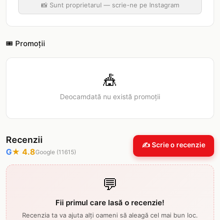
📸 Sunt proprietarul — scrie-ne pe Instagram
🎟️ Promoții
🎪
Deocamdată nu există promoții
Recenzii
✍️ Scrie o recenzie
G
★
4.8
Google (
11615
)
💬
Fii primul care lasă o recenzie!
Recenzia ta va ajuta alți oameni să aleagă cel mai bun loc.