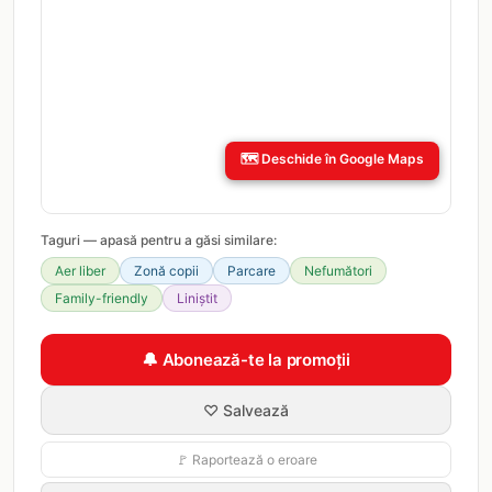
🗺️
Deschide în Google Maps
Taguri — apasă pentru a găsi similare:
Aer liber
Zonă copii
Parcare
Nefumători
Family-friendly
Liniștit
🔔 Abonează-te la promoții
♡ Salvează
🚩 Raportează o eroare