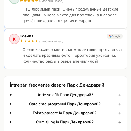
★
★
★
★
★
4 месяца назад
Наш любимый парк! Очень продуманные детские
площадки, много места для прогулок, а в апреле
цветёт шикарная глициния и сирень
Ксения
Google
К
★
★
★
★
★
3 месяца назад
Очень красивое место, можно активно прогуляться
и сделать красивые фото. Территория ухоженна.
Количество рыбы в озере впечатлило😀
Întrebări frecvente despre Парк Дендрарий
+
Unde se află Парк Дендрарий?
+
Care este programul Парк Дендрарий?
+
Există parcare la Парк Дендрарий?
+
Cum ajung la Парк Дендрарий?