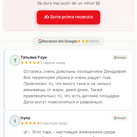
Va dura mai puțin de un minut 🙌
✍️ Scrie prima recenzie
Recenzii din Google
★
4.8
(
11615
)
Татьяна Узун
Google
Т
★
★
★
★
★
3 недели назад
Остались очень довольны посещением Дендрария.
Вся территория убрана и очень радует глаз.
Привлекает то, что много тени и не сильно
изнываешь от жары, даже днем. Также
привлекательно то, что есть детские площадки.
Дети могут повеселиться и развлечься.
Iryna
Google
I
★
★
★
★
★
9 месяцев назад
🌿✨ Этот парк – настоящая жемчужина среди