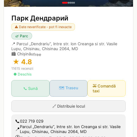
Парк Дендрарий
⚠️ Date neverificate - pot fi inexacte
🌿
Parc
📍
Parcul „Dendrariu”, Intre str. Ion Creanga si str. Vasile
Lupu, Chisinau, Chisinau 2064, MD
🏙️
Chișinău
free
★
4.8
11615
recenzii
● Deschis
🚕
Comandă
🗺️ Traseu
📞 Sună
taxi
🔗
Distribuie locul
📞
022 719 029
Parcul „Dendrariu”, Intre str. Ion Creanga si str. Vasile
📍
Lupu, Chisinau, Chisinau 2064, MD