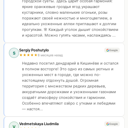
городской суеты. Здесь царит особая гармония:
яркие оранжевые гроздья ягод украшают
кустарники, словно маленькие огоньки, розы
поражают своей нежностью и многоцветием, а
идеально ухоженные аллеи приглашают к долгим
прогулкам. 🌸 Каждый уголок дышит спокойствием
и красотой. Можно гулять часами, наслаждаясь ...
Sergiy Poshutylo
Google
S
★
★
★
★
★
8 месяцев назад
Недавно посетил дендрарий в Кишинёве и остался
в полном восторге! Это одно из самых уютных и
ухоженных мест в городе, где можно по-
настоящему отдохнуть душой. Огромная
территория с множеством редких деревьев,
аккуратными дорожками и ухоженными газонами
создаёт атмосферу спокойствия и гармонии.
Особенно впечатляют озёро с утками и лебедями
— настоя...
Vedmetskaya Liudmila
Google
V