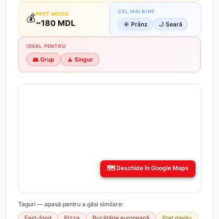
CEL MAI BINE
PREȚ MEDIU
💰
~
180
MDL
☀️
Prânz
🌙
Seară
IDEAL PENTRU
👥
Grup
🧘
Singur
🗺️
Deschide în Google Maps
Taguri — apasă pentru a găsi similare:
Fast-food
Pizza
Bucătărie europeană
Preț mediu