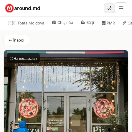
☰
around
.
md
🌙
🏙️
Chișinău
🏭
Bălți
🇲🇩 Toată Moldova
🌉
PMR
🌾
Ca
← Înapoi
⛶ На весь экран
🔔
🤍