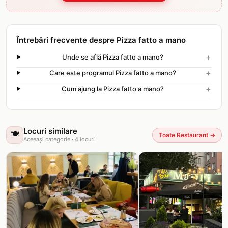
Întrebări frecvente despre Pizza fatto a mano
+
Unde se află Pizza fatto a mano?
+
Care este programul Pizza fatto a mano?
+
Cum ajung la Pizza fatto a mano?
Locuri similare
🍽️
Toate Restaurant
→
Aceeași categorie
·
4
locuri