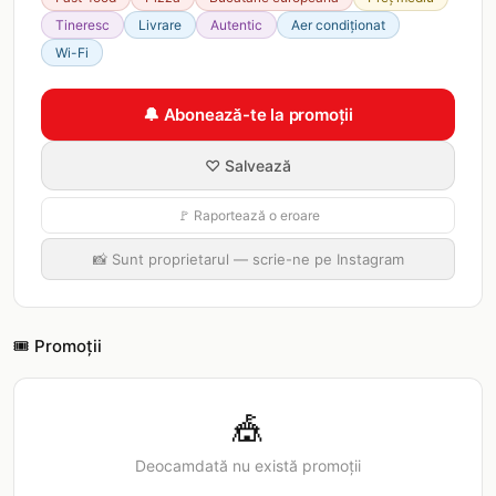
Tineresc
Livrare
Autentic
Aer condiționat
Wi-Fi
🔔 Abonează-te la promoții
♡ Salvează
🚩 Raportează o eroare
📸 Sunt proprietarul — scrie-ne pe Instagram
🎟️ Promoții
🎪
Deocamdată nu există promoții