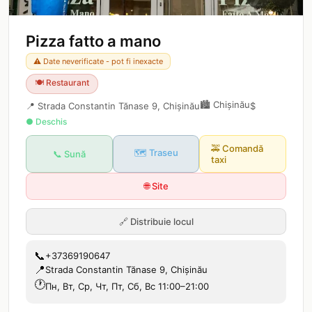
Pizza fatto a mano
⚠️ Date neverificate - pot fi inexacte
🍽️
Restaurant
🏙️
Chișinău
📍
Strada Constantin Tănase 9, Chișinău
$
● Deschis
🚕
Comandă
🗺️ Traseu
📞 Sună
taxi
🌐 Site
🔗
Distribuie locul
📞
+37369190647
📍
Strada Constantin Tănase 9, Chișinău
🕐
Пн, Вт, Ср, Чт, Пт, Сб, Вс 11:00–21:00