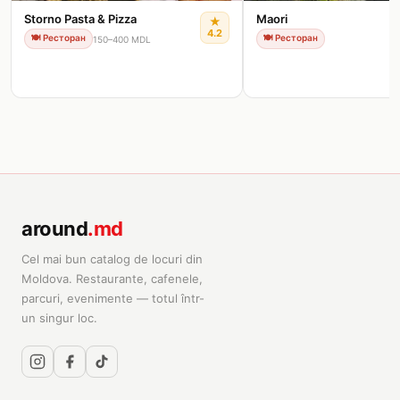
Storno Pasta & Pizza
Maori
★
4.2
🍽️
Ресторан
🍽️
Ресторан
150–400 MDL
around
.md
Cel mai bun catalog de locuri din
Moldova. Restaurante, cafenele,
parcuri, evenimente — totul într-
un singur loc.