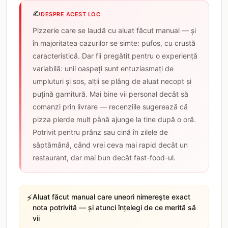
✍️
DESPRE ACEST LOC
Pizzerie care se laudă cu aluat făcut manual — și
în majoritatea cazurilor se simte: pufos, cu crustă
caracteristică. Dar fii pregătit pentru o experiență
variabilă: unii oaspeți sunt entuziasmați de
umpluturi și sos, alții se plâng de aluat necopt și
puțină garnitură. Mai bine vii personal decât să
comanzi prin livrare — recenziile sugerează că
pizza pierde mult până ajunge la tine după o oră.
Potrivit pentru prânz sau cină în zilele de
săptămână, când vrei ceva mai rapid decât un
restaurant, dar mai bun decât fast-food-ul.
⚡
Aluat făcut manual care uneori nimereşte exact
nota potrivită — și atunci înțelegi de ce merită să
vii