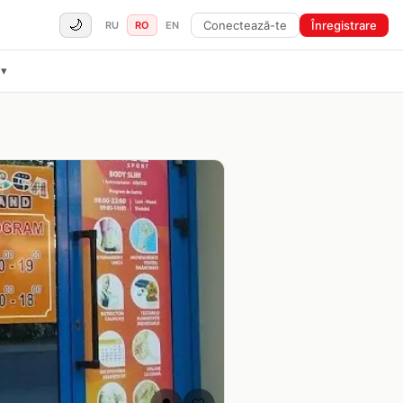
🌙
Conectează-te
Înregistrare
RU
RO
EN
▾