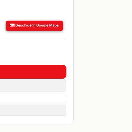
🗺️
Deschide în Google Maps