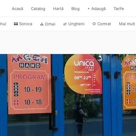
Acasă
Catalog
Hartă
Blog
+ Adaugă
Tarife
hul
🏰
Soroca
🌿
Ungheni
🌻
Comrat
Mai mult
⛪
Orhei