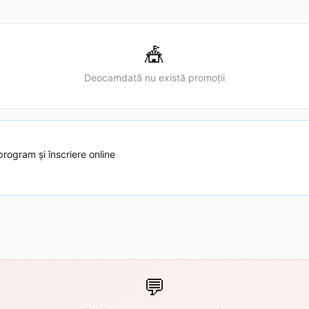
🎪
Deocamdată nu există promoții
program și înscriere online
💬