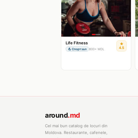
Life Fitness
★
4.5
💪
Спортзал
800+ MDL
around
.md
Cel mai bun catalog de locuri din
Moldova. Restaurante, cafenele,