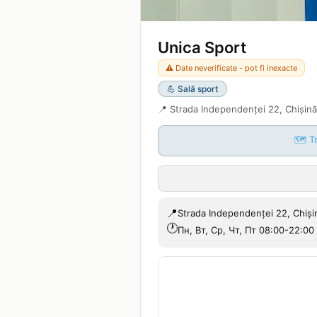
Unica Sport
⚠️ Date neverificate - pot fi inexacte
💪
Sală sport
📍
Strada Independenței 22, Chișin
🗺️ T
📍
Strada Independenței 22, Chiși
🕐
Пн, Вт, Ср, Чт, Пт 08:00-22:00