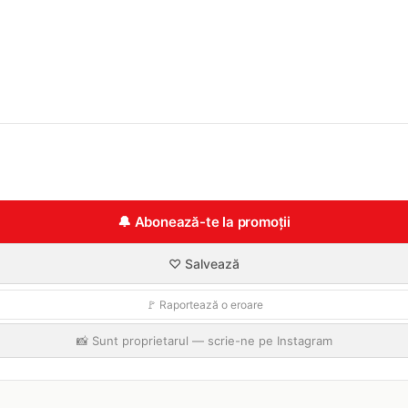
🔔 Abonează-te la promoții
♡ Salvează
🚩 Raportează o eroare
📸 Sunt proprietarul — scrie-ne pe Instagram