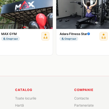
MAX GYM
Adara Fitness Star
★
★
4.8
5.0
💪
Спортзал
💪
Спортзал
CATALOG
COMPANIE
Toate locurile
Contacte
Hartă
Parteneriate