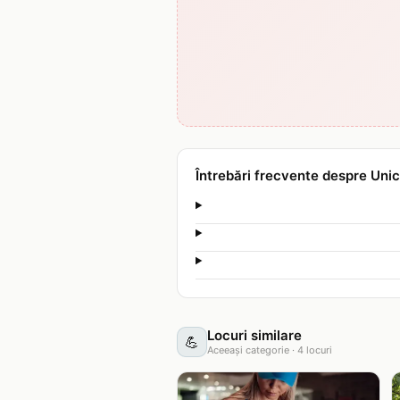
Întrebări frecvente despre Uni
Locuri similare
💪
Aceeași categorie
·
4
locuri