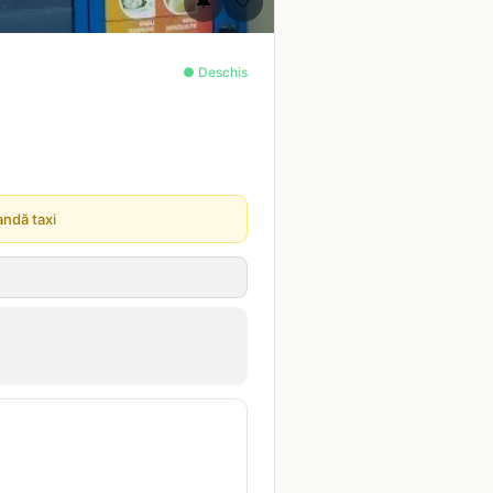
🔔
🤍
● Deschis
ndă taxi