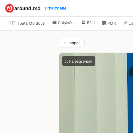
around
.
md
DRICOMM
BY
🏙️
Chișinău
🏭
Bălți
🇲🇩 Toată Moldova
🌉
PMR
🌾
Ca
← Înapoi
⛶ На весь экран