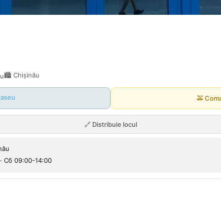
🏙️
Chișinău
ău
raseu
🚕
Coma
🔗
Distribuie locul
nău
 · Сб 09:00-14:00