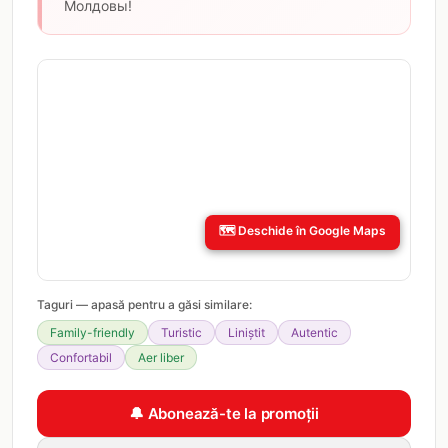
Молдовы!
🗺️
Deschide în Google Maps
Taguri — apasă pentru a găsi similare:
Family-friendly
Turistic
Liniștit
Autentic
Confortabil
Aer liber
🔔 Abonează-te la promoții