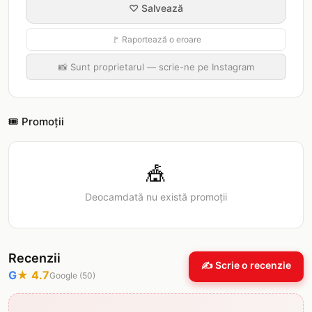
♡ Salvează
🚩 Raportează o eroare
📸 Sunt proprietarul — scrie-ne pe Instagram
🎟️ Promoții
🎪
Deocamdată nu există promoții
Recenzii
✍️ Scrie o recenzie
G
★
4.7
Google (
50
)