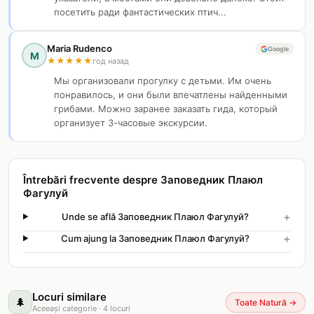
посетить ради фантастических птич...
Maria Rudenco
Google
M
★
★
★
★
★
год назад
Мы организовали прогулку с детьми. Им очень
понравилось, и они были впечатлены найденными
грибами. Можно заранее заказать гида, который
организует 3-часовые экскурсии.
Întrebări frecvente despre Заповедник Плаюл
Фагулуй
+
Unde se află Заповедник Плаюл Фагулуй?
+
Cum ajung la Заповедник Плаюл Фагулуй?
Locuri similare
🌲
Toate Natură
→
Aceeași categorie
·
4
locuri