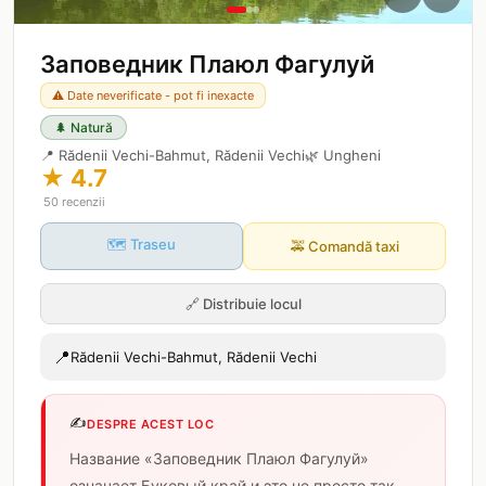
Заповедник Плаюл Фагулуй
⚠️ Date neverificate - pot fi inexacte
🌲
Natură
📍
Rădenii Vechi-Bahmut, Rădenii Vechi
🌿
Ungheni
★
4.7
50
recenzii
🗺️ Traseu
🚕
Comandă taxi
🔗
Distribuie locul
📍
Rădenii Vechi-Bahmut, Rădenii Vechi
✍️
DESPRE ACEST LOC
Название «Заповедник Плаюл Фагулуй»
означает Буковый край и это не просто так —