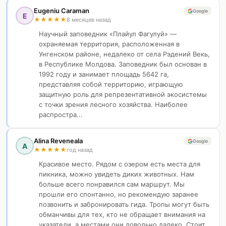
Eugeniu Caraman
Google
E
★
★
★
★
★
8 месяцев назад
Научный заповедник «Плайул Фагулуй» —
охраняемая территория, расположенная в
Унгенском районе, недалеко от села Рэдений Векь,
в Республике Молдова. Заповедник был основан в
1992 году и занимает площадь 5642 га,
представляя собой территорию, играющую
защитную роль для репрезентативной экосистемы
с точки зрения лесного хозяйства. Наиболее
распростра...
Alina Reveneala
Google
A
★
★
★
★
★
год назад
Красивое место. Рядом с озером есть места для
пикника, можно увидеть диких животных. Нам
больше всего понравился сам маршрут. Мы
прошли его спонтанно, но рекомендую заранее
позвонить и забронировать гида. Тропы могут быть
обманчивы для тех, кто не обращает внимания на
указатели, а местами они довольно далеко. Стоит