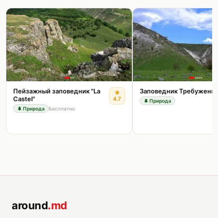
Пейзажный заповедник "La
Заповедник Требужены
★
Castel"
4.7
🌲
Природа
🌲
Природа
Бесплатно
around
.md