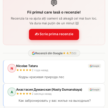
💬
Fii primul care lasă o recenzie!
Recenzia ta va ajuta alți oameni să aleagă cel mai bun loc.
Va dura mai puțin de un minut 🙌
✍️ Scrie prima recenzie
Recenzii din Google
★
4.7
(
50
)
Nicolae Tataru
Google
N
★
★
★
★
★
2 года назад
Кодры красивая природа лес
Анастасия Думанская (Nasty Dumanskaya)
Google
А
★
★
★
★
★
2 месяца назад
Как забронировать у вас жилье на выходные?