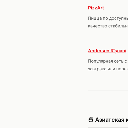
PizzArt
Пицца по доступн
качество стабильн
Andersen Rîșcani
Популярная сеть с
завтрака или пере
🍜 Азиатская 