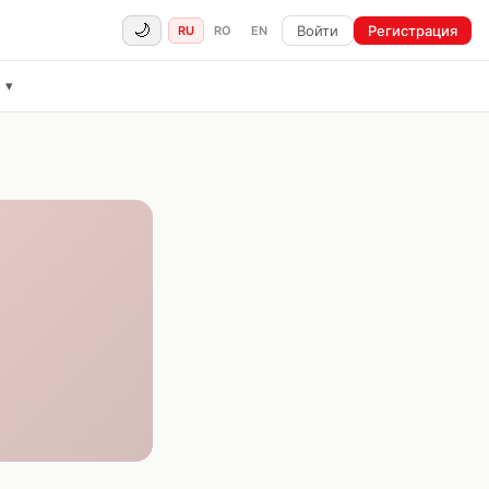
🌙
Войти
Регистрация
RU
RO
EN
ё
▾