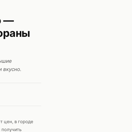
о —
ораны
учшие
 вкусно.
т цен, в городе
м получить