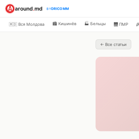
around
.
md
DRICOMM
BY
🏙️
Кишинёв
🏭
Бельцы
🇲🇩 Вся Молдова
🌉
ПМР

←
Все статьи