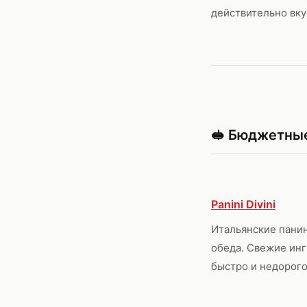
действительно вку
🥪 Бюджетные
Panini Divini
Итальянские панин
обеда. Свежие инг
быстро и недорого