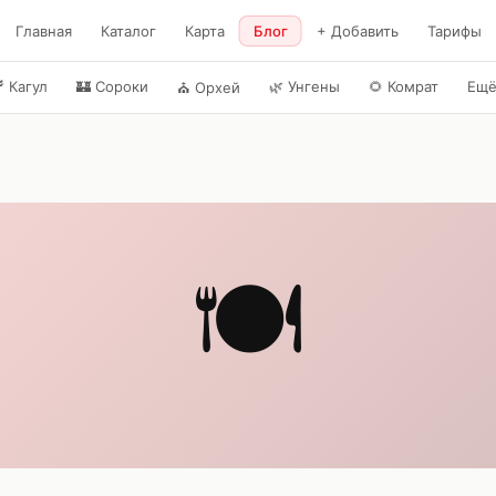
Главная
Каталог
Карта
Блог
+ Добавить
Тарифы

Кагул
🏰
Сороки
🌿
Унгены
🌻
Комрат
Ещ
⛪
Орхей
🍽️