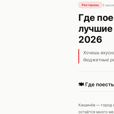
3 июня
Рестораны
Где пое
лучшие
2026
Хочешь вкусн
бюджетные рес
🍽️ Где поест
Кишинёв — город г
остаётся много ме