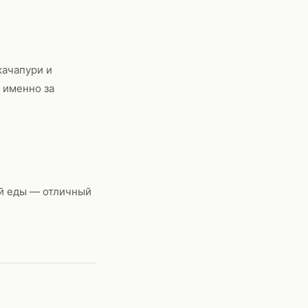
хачапури и
 именно за
ой еды — отличный