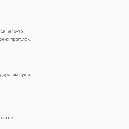
ся чего-то
рних прогулок.
 дорогим суши
хню не