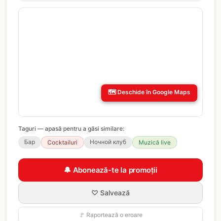
🗺️
Deschide în Google Maps
Taguri — apasă pentru a găsi similare:
Бар
Ночной клуб
Cocktailuri
Muzică live
🔔 Abonează-te la promoții
♡ Salvează
🚩 Raportează o eroare