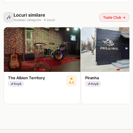
Locuri similare
🎶
Toate Club
→
Aceeași categorie
·
4
locuri
The Albion Territory
Piranha
★
4.3
🎶
Клуб
🎶
Клуб