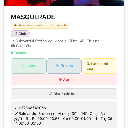
MASQUERADE
⚠️ Date neverificate - pot fi inexacte
🎶
Club
📍
Bulevardul Ștefan cel Mare și Sfînt 145, Chișinău
🏙️
Chișinău
● Deschis
🚕
Comandă
🗺️ Traseu
📞 Sună
taxi
🌐 Site
🔗
Distribuie locul
📞
+37368549066
📍
Bulevardul Ștefan cel Mare și Sfînt 145, Chișinău
Пн, Вт, Вс 09:00-23:55 · Ср 09:00-01:00 · Чт, Пт, Сб
🕐
09:00-05:00