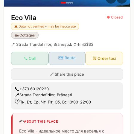
Eco Vila
● Closed
⚠️ Data not verified - may be inaccurate
🏡
Cottages
📍
Strada Trandafirilor, Brănești
$$$$
⛪
Orhei
🗺️ Route
📞 Call
🚕
Order taxi
🔗
Share this place
📞
+373 60120220
📍
Strada Trandafirilor, Brănești
🕐
Пн, Вт, Ср, Чт, Пт, Сб, Вс 10:00–22:00
✍️
ABOUT THIS PLACE
Eco Vila - идеальное место для веселья с