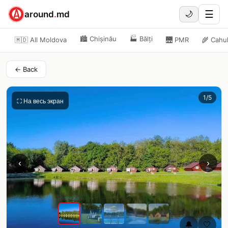
☰
around
.
md
🌙
🏙️
Chișinău
🏭
Bălți
🇲🇩 All Moldova
🌉
PMR
🌾
Cahu
← Back
1
/
5
⛶ На весь экран
‹
›
🔔
🤍