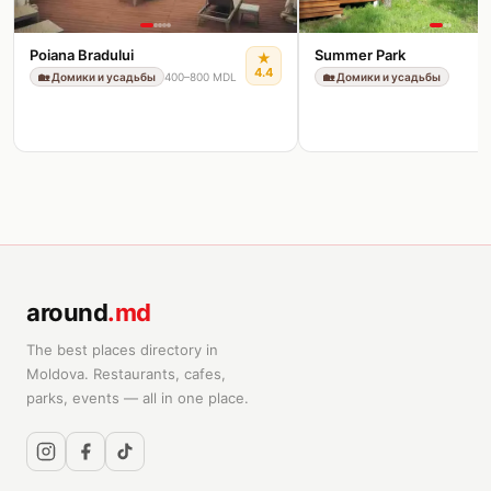
Poiana Bradului
Summer Park
★
4.4
🏡
Домики и усадьбы
400–800 MDL
🏡
Домики и усадьбы
around
.md
The best places directory in
Moldova. Restaurants, cafes,
parks, events — all in one place.