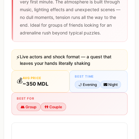
very first minute. The atmosphere is built through
music, lighting effects and unexpected scenes —
no dull moments, tension runs all the way to the
end. Ideal for groups of friends looking for an
adrenaline rush beyond typical puzzles.
⚡
Live actors and shock format — a quest that
leaves your hands literally shaking
BEST TIME
AVG PRICE
💰
~
350
MDL
🌙
Evening
🌃
Night
BEST FOR
👥
Group
👫
Couple