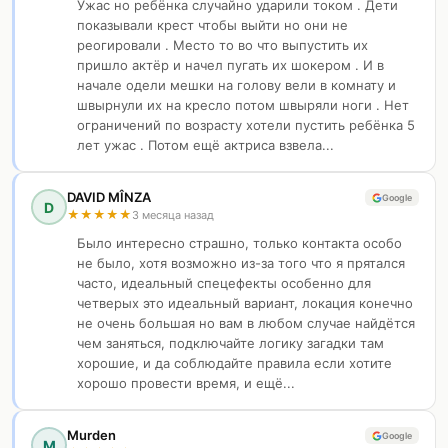
Ужас но ребёнка случайно ударили током . Дети
показывали крест чтобы выйти но они не
реогировали . Место то во что выпустить их
пришло актёр и начел пугать их шокером . И в
начале одели мешки на голову вели в комнату и
швырнули их на кресло потом швыряли ноги . Нет
ограничений по возрасту хотели пустить ребёнка 5
лет ужас . Потом ещё актриса взвела...
DAVID MÎNZA
Google
D
★
★
★
★
★
3 месяца назад
Было интересно страшно, только контакта особо
не было, хотя возможно из-за того что я прятался
часто, идеальный спецефекты особенно для
четверых это идеальный вариант, локация конечно
не очень большая но вам в любом случае найдётся
чем заняться, подключайте логику загадки там
хорошие, и да соблюдайте правила если хотите
хорошо провести время, и ещё...
Murden
Google
M