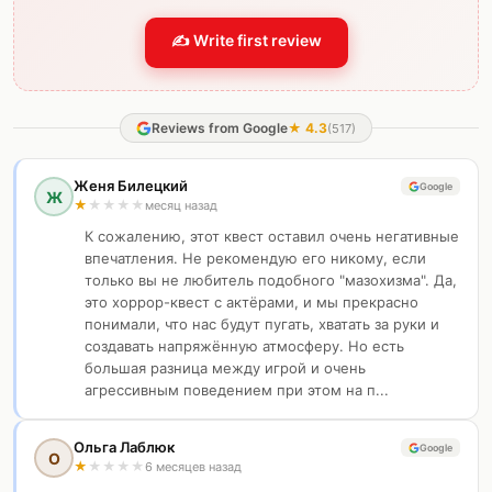
✍️ Write first review
Reviews from Google
★
4.3
(
517
)
Женя Билецкий
Google
Ж
★
★
★
★
★
месяц назад
К сожалению, этот квест оставил очень негативные
впечатления. Не рекомендую его никому, если
только вы не любитель подобного "мазохизма". Да,
это хоррор-квест с актёрами, и мы прекрасно
понимали, что нас будут пугать, хватать за руки и
создавать напряжённую атмосферу. Но есть
большая разница между игрой и очень
агрессивным поведением при этом на п...
Ольга Лаблюк
Google
О
★
★
★
★
★
6 месяцев назад