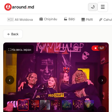
☰
around
.
md
🌙
🏙️
Chișinău
🏭
Bălți
🇲🇩 All Moldova
🌉
PMR
🌾
Cahu
← Back
1
/
7
★ Топ
⛶ На весь экран
‹
›
🔔
🤍