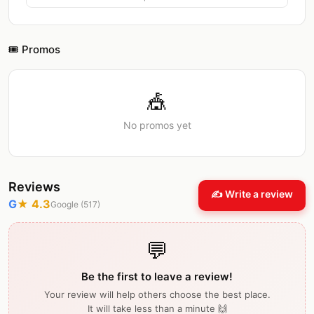
🎟️ Promos
🎪
No promos yet
Reviews
✍️ Write a review
G
★
4.3
Google (
517
)
💬
Be the first to leave a review!
Your review will help others choose the best place.
It will take less than a minute 🙌