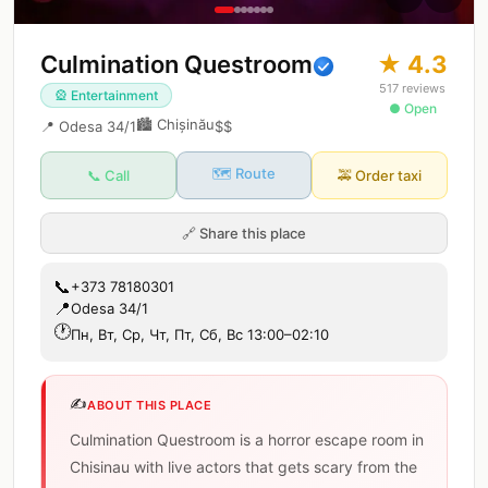
Culmination Questroom
★
4.3
517
reviews
🎡
Entertainment
● Open
🏙️
Chișinău
📍
Odesa 34/1
$$
🗺️ Route
📞 Call
🚕
Order taxi
🔗
Share this place
📞
+373 78180301
📍
Odesa 34/1
🕐
Пн, Вт, Ср, Чт, Пт, Сб, Вс 13:00–02:10
✍️
ABOUT THIS PLACE
Culmination Questroom is a horror escape room in
Chisinau with live actors that gets scary from the