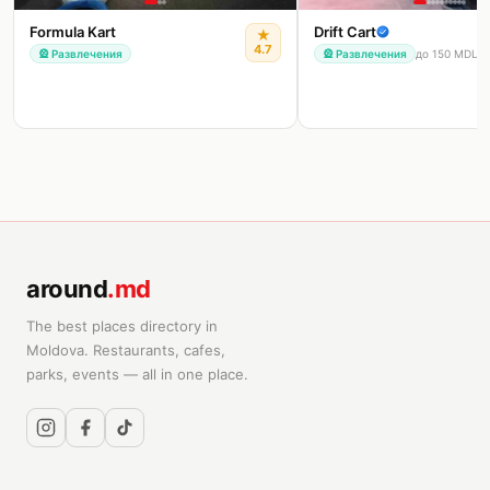
Formula Kart
Drift Cart
★
4.7
🎡
Развлечения
🎡
Развлечения
до 150 MDL
around
.md
The best places directory in
Moldova. Restaurants, cafes,
parks, events — all in one place.