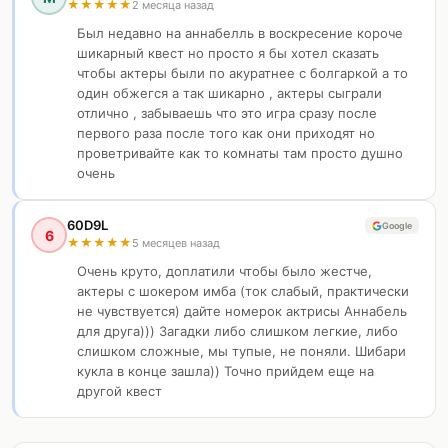
★
★
★
★
★
2 месяца назад
Был недавно на аннабелль в воскресение короче
шикарный квест но просто я бы хотел сказать
чтобы актеры были по акуратнее с болгаркой а то
один обжегся а так шикарно , актеры сыграли
отлично , забываешь что это игра сразу после
первого раза после того как они приходят но
проветривайте как то комнаты там просто душно
очень
60D9L
Google
6
★
★
★
★
★
5 месяцев назад
Очень круто, доплатили чтобы было жестче,
актеры с шокером имба (ток слабый, практически
не чувствуется) дайте номерок актрисы Аннабель
для друга))) Загадки либо слишком легкие, либо
слишком сложные, мы тупые, не поняли. Шибари
кукла в конце зашла)) Точно прийдем еще на
другой квест