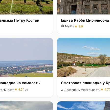
ализма Петру Костин
Ешива Рабби Цирильсона
🏛️
Музей
★
3.9
лощадка нa самолеты
★
4.7
free
★
4.7
тельности
⛪
Достопримечательности