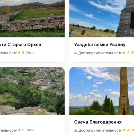
сти Старого Орхея
Усадьба семьи Увалиу
★
5.0
free
★
4.9
тельности
⛪
Достопримечательности
Свеча Благодарения
★
5.0
free
★
4.8
тельности
⛪
Достопримечательности