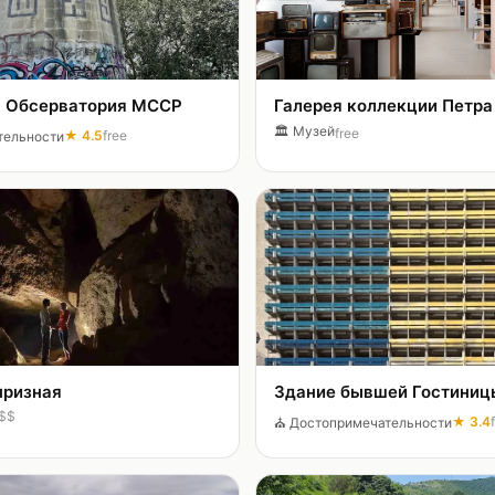
 Обсерватория МССР
Галерея коллекции Петра
🏛️
Музей
free
★
4.5
free
тельности
ризная
Здание бывшей Гостиницы
$$
★
3.4
⛪
Достопримечательности