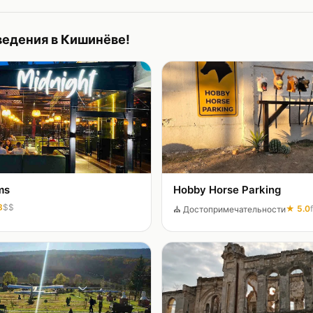
едения в Кишинёве!
ms
Hobby Horse Parking
8
$$
★
5.0
⛪
Достопримечательности