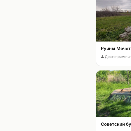
Руины Мечети
⛪
Достопримеча
Советский б