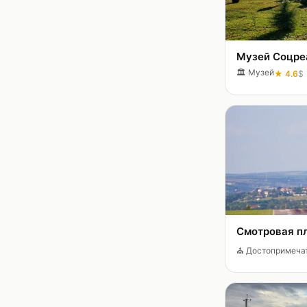
Музей Соцре
🏛️
Музей
★
4.6
$
Смотровая п
⛪
Достопримеча