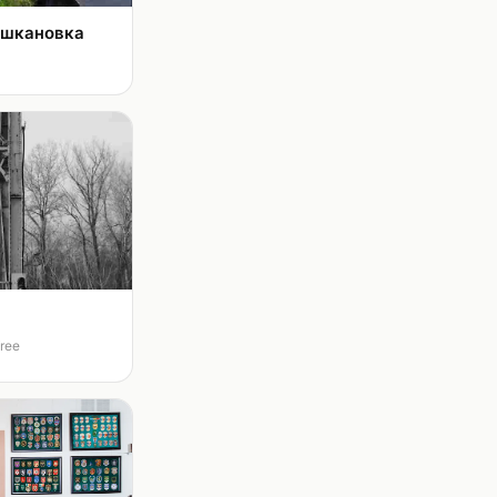
ышкановка
free