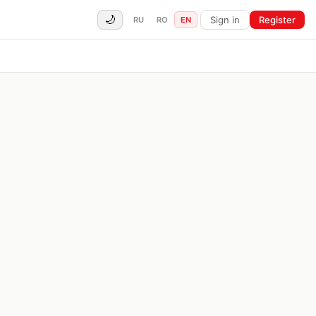
🌙
Sign in
Register
RU
RO
EN