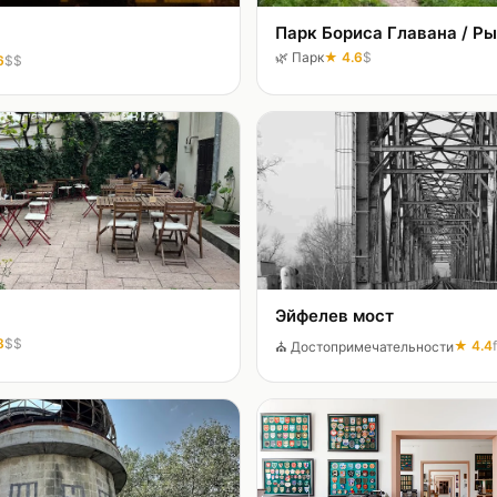
Парк Бориса Главана / Р
🌿
Парк
★
4.6
$
6
$$
Эйфелев мост
8
$$
★
4.4
⛪
Достопримечательности