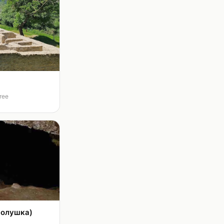
free
Золушка)