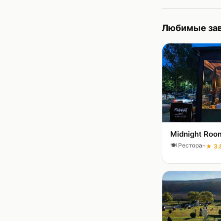
Любимые зав
Midnight Roo
🍽️
Ресторан
★
3.