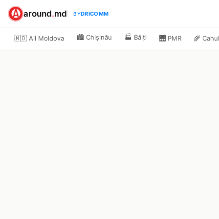
around
.
md
DRICOMM
BY
🏙️
Chișinău
🏭
Bălți
🇲🇩 All Moldova
🌉
PMR
🌾
Cahu