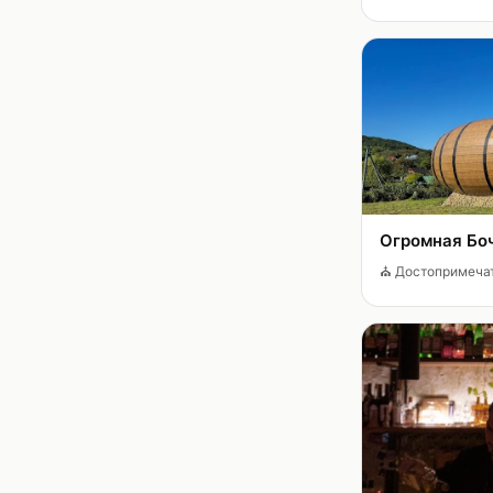
Огромная Бо
⛪
Достопримеча