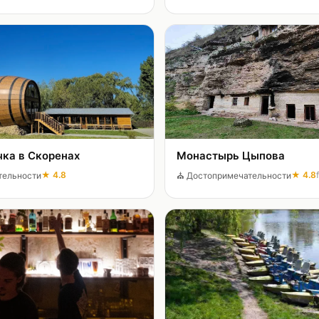
чка в Скоренах
Монастырь Цыпова
★
4.8
★
4.8
тельности
⛪
Достопримечательности