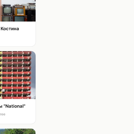
 Костина
 "National"
free