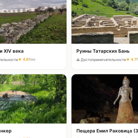
 XIV века
Руины Татарских Бань
★
4.6
free
★
4.7
тельности
⛪
Достопримечательности
ункер
Пещера Емил Раковица (