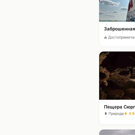
Заброшенная
⛪
Достопримеча
Пещера Сюрп
🌲
Природа
★
4.9