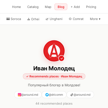
Home
Catalog
Map
Blog
+ Add
Pricing
l
🏰
Soroca
🌿
Ungheni
🌻
Comrat
More
▾
⛪
Orhei
✓
Иван Молодец
✓
Recommends places
·
Иван Молодец
Популярный блогер в Молдове!
@around.md
@dricomm
@around.md
44
recommended places