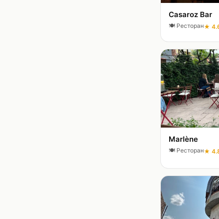
Casaroz Bar
🍽️
Ресторан
★
4.
Marlène
🍽️
Ресторан
★
4.