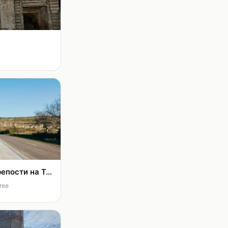
Смотровая площадка у Крепости на Требужены
free