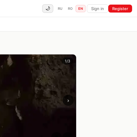
🌙
Sign in
Register
RU
RO
EN
1
/
3
›