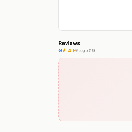
Reviews
G
★
4.9
Google (
16
)