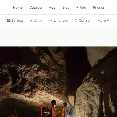
Home
Catalog
Map
Blog
+ Add
Pricing
l
🏰
Soroca
🌿
Ungheni
🌻
Comrat
More
▾
⛪
Orhei