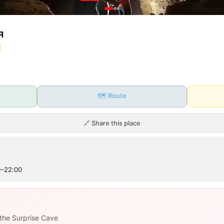
я
🗺️ Route
🔗
Share this place
0–22:00
the Surprise Cave