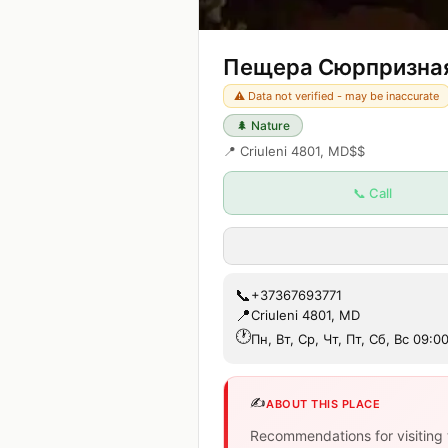
Пещера Сюрпризна
⚠️ Data not verified - may be inaccurate
🌲
Nature
📍
Criuleni 4801, MD
$$
📞 Call
📞
+37367693771
📍
Criuleni 4801, MD
🕐
Пн, Вт, Ср, Чт, Пт, Сб, Вс 09:0
✍️
ABOUT THIS PLACE
Recommendations for visiting 