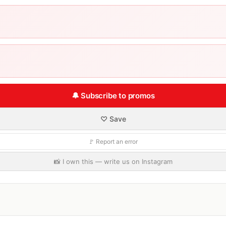
🔔 Subscribe to promos
♡ Save
🚩 Report an error
📸 I own this — write us on Instagram