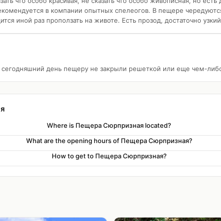
ать что особо красивая, не сказать что особо живописная, но есть
комендуется в компании опытных спелеогов. В пещере чередуютс
тся иной раз проползать на животе. Есть прозод, достаточно узкий 
 сегодняшний день пещеру не закрыли решеткой или еще чем-либ
ая
Where is Пещера Сюрпризная located?
What are the opening hours of Пещера Сюрпризная?
How to get to Пещера Сюрпризная?