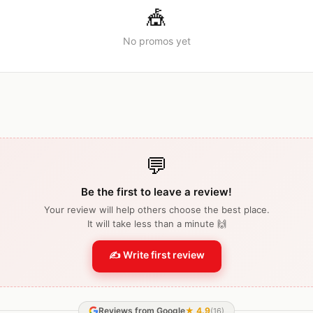
🎪
No promos yet
💬
Be the first to leave a review!
Your review will help others choose the best place.
It will take less than a minute 🙌
✍️ Write first review
Reviews from Google
★
4.9
(
16
)