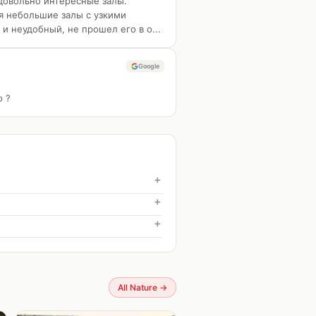
 довольно интересные залы.
я небольшие залы с узкими
и неудобный, не прошел его в о...
Google
о ?
+
+
+
All Nature
→