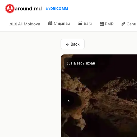
around
.
md
DRICOMM
BY
🏙️
Chișinău
🏭
Bălți
🇲🇩 All Moldova
🌉
PMR
🌾
Cahu
← Back
⛶ На весь экран
‹