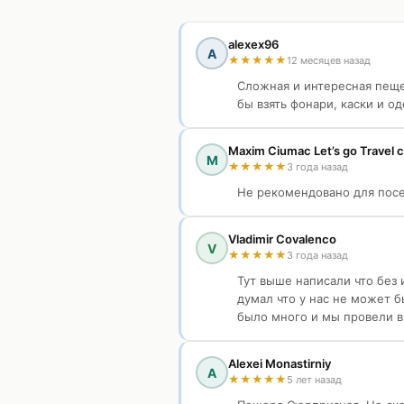
alexex96
A
★
★
★
★
★
12 месяцев назад
Сложная и интересная пеще
бы взять фонари, каски и 
Maxim Ciumac Let’s go Travel c
M
★
★
★
★
★
3 года назад
Не рекомендовано для посе
Vladimir Covalenco
V
★
★
★
★
★
3 года назад
Тут выше написали что без 
думал что у нас не может б
было много и мы провели в 
Alexei Monastirniy
A
★
★
★
★
★
5 лет назад