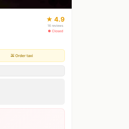
🔔
🤍
★
4.9
16
reviews
● Closed
🚕
Order taxi