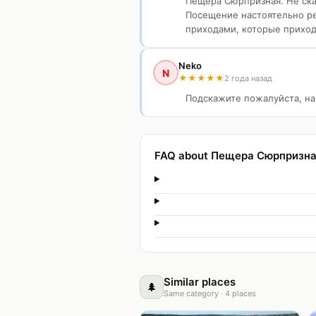
Пещера Сюрпризная. Не сказ
Посещение настоятельно ре
приходами, которые приходи
Neko
N
★
★
★
★
★
2 года назад
Подскажите пожалуйста, на
FAQ about Пещера Сюрпризн
Similar places
🌲
Same category
·
4
places