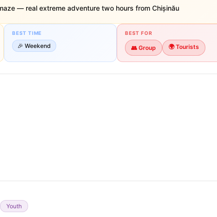
maze — real extreme adventure two hours from Chișinău
BEST TIME
BEST FOR
🎉
Weekend
🌍
Tourists
👥
Group
Youth