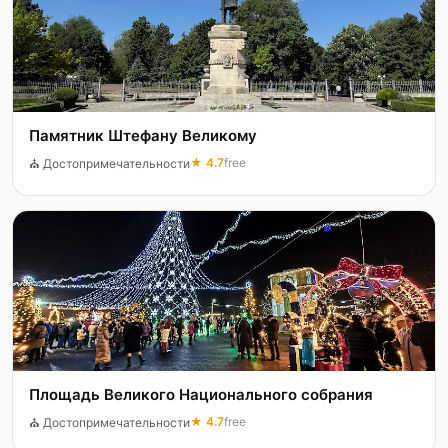
Памятник Штефану Великому
★
4.7
free
⛪
Достопримечательности
Площадь Великого Национального собрания
★
4.7
free
⛪
Достопримечательности