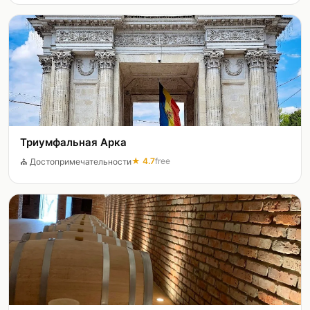
Триумфальная Арка
★
4.7
free
⛪
Достопримечательности