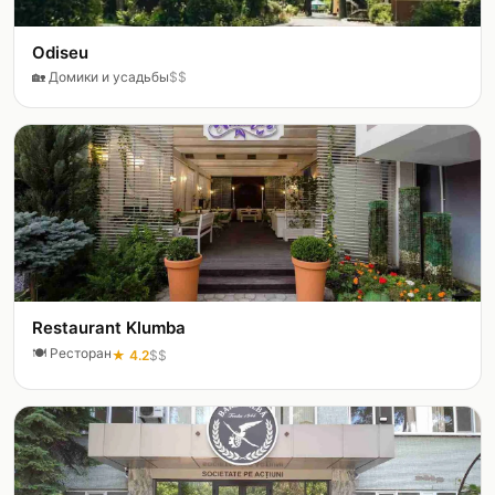
Odiseu
🏡
Домики и усадьбы
$$
Restaurant Klumba
🍽️
Ресторан
★
4.2
$$