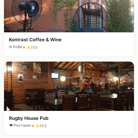
Kontrast Coffee & Wine
☕
Кофе
★
4.7
$$
Rugby House Pub
🍽️
Ресторан
★
4.6
$$