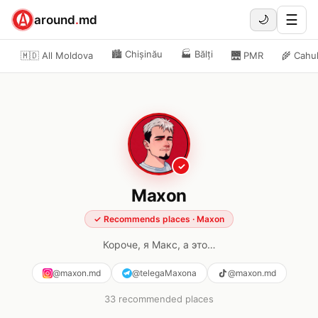
☰
around
.
md
🌙
🏙️
Chișinău
🏭
Bălți
🇲🇩 All Moldova
🌉
PMR
🌾
Cahu
✓
Maxon
✓
Recommends places
·
Maxon
Короче, я Макс, а это…
@maxon.md
@telegaMaxona
@maxon.md
33
recommended places