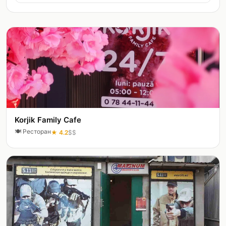
Korjik Family Cafe
🍽️
Ресторан
★
4.2
$$