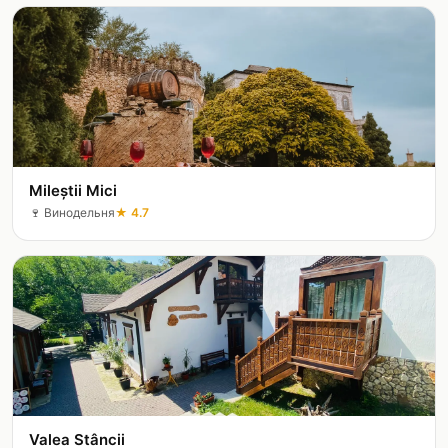
Mileștii Mici
🍷
Винодельня
★
4.7
Valea Stâncii