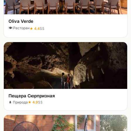
Oliva Verde
🍽️
Ресторан
★
4.4
$$
Пещера Сюрпризная
🌲
Природа
★
4.9
$$