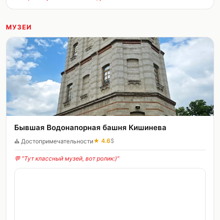
МУЗЕИ
Бывшая Водонапорная башня Кишинева
★
4.6
$
⛪
Достопримечательности
💬 "
Тут классный музей, вот ролик:)
"