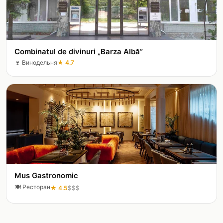
Combinatul de divinuri „Barza Albă”
🍷
Винодельня
★
4.7
Mus Gastronomic
🍽️
Ресторан
★
4.5
$$$