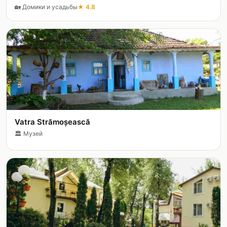
🏡
Домики и усадьбы
★
4.8
Vatra Strămoșească
🏛️
Музей