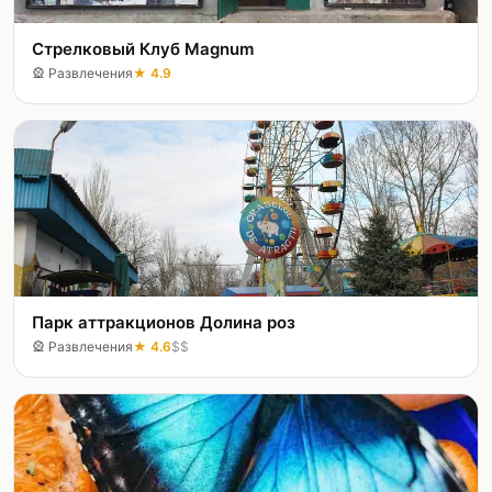
Стрелковый Клуб Magnum
🎡
Развлечения
★
4.9
Парк аттракционов Долина роз
🎡
Развлечения
★
4.6
$$