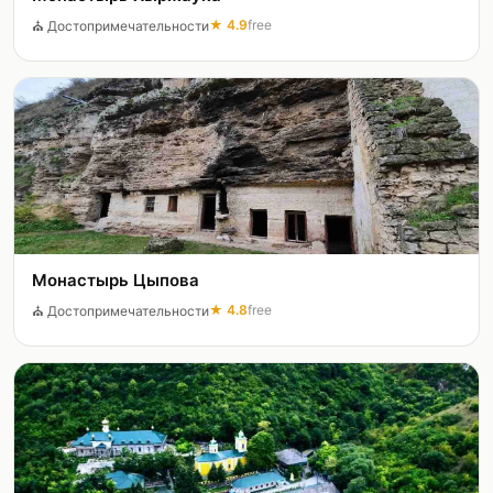
★
4.9
free
⛪
Достопримечательности
Монастырь Цыпова
★
4.8
free
⛪
Достопримечательности