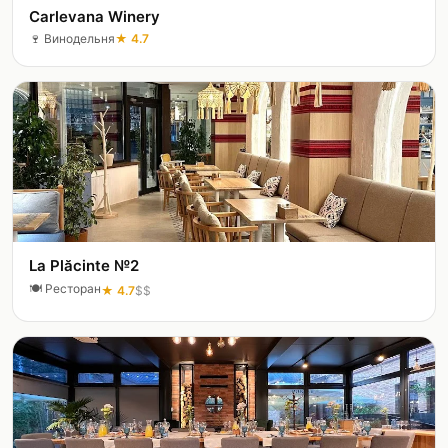
Carlevana Winery
🍷
Винодельня
★
4.7
La Plăcinte №2
🍽️
Ресторан
★
4.7
$$