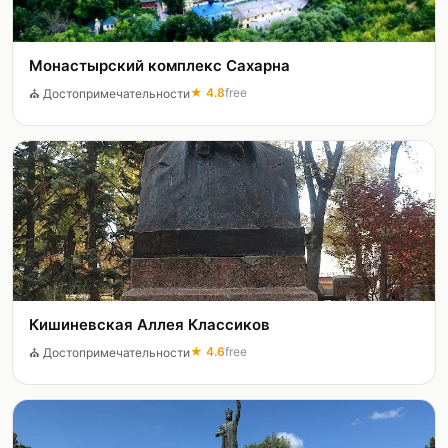
Монастырский комплекс Сахарна
★
4.8
free
⛪
Достопримечательности
Кишиневская Аллея Классиков
★
4.6
free
⛪
Достопримечательности