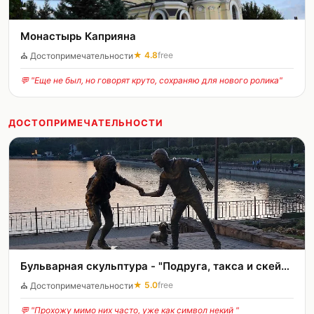
Монастырь Каприяна
★
4.8
free
⛪
Достопримечательности
💬 "
Еще не был, но говорят круто, сохраняю для нового ролика
"
ДОСТОПРИМЕЧАТЕЛЬНОСТИ
Бульварная скульптура - "Подруга, такса и скейтборд"
★
5.0
free
⛪
Достопримечательности
💬 "
Прохожу мимо них часто, уже как символ некий
"