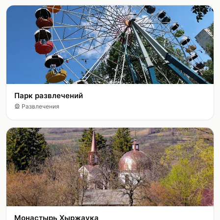
Парк развлечений
🎡
Развлечения
Монастырь Хыржаука